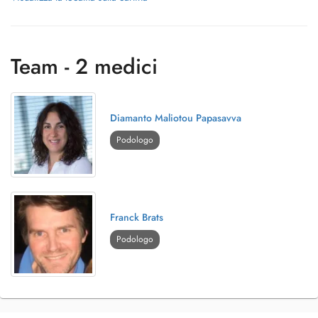
Team - 2 medici
Diamanto Maliotou Papasavva
Podologo
Franck Brats
Podologo