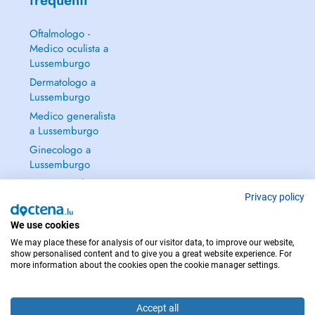
frequenti
Oftalmologo -
Medico oculista a
Lussemburgo
Dermatologo a
Lussemburgo
Medico generalista
a Lussemburgo
Ginecologo a
Lussemburgo
Continua a leggere
→
Privacy policy
We use cookies
We may place these for analysis of our visitor data, to improve our website,
show personalised content and to give you a great website experience. For
more information about the cookies open the cookie manager settings.
PER LE URGENZE, CONSULTARE : 112
Copyright © 2026 - DOCTENA S.A. 42, Rue de la Vallée, L-2661 Luxembourg
Accept all