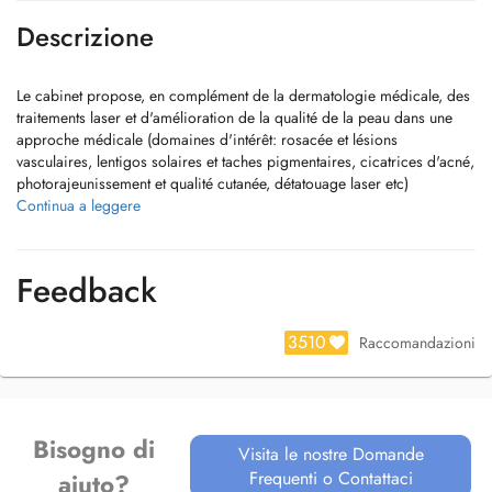
Descrizione
Le cabinet propose, en complément de la dermatologie médicale, des
traitements laser et d'amélioration de la qualité de la peau dans une
approche médicale (domaines d'intérêt: rosacée et lésions
vasculaires, lentigos solaires et taches pigmentaires, cicatrices d'acné,
photorajeunissement et qualité cutanée, détatouage laser etc)
Continua a leggere
Le Dr Caraivan ne pratique pas d'épilation laser, ni l'injection de
botox ou de produits de comblement.
Feedback
Paiement par carte bancaire ou espèces uniquement.
En cas d'empêchement ou d'annulation de rendez-vous, merci de
3510
Raccomandazioni
décommander votre réservation 24h avant la visite. Tout rendez-vous
non honoré et non annulé 24h au préalable sera facturé ("RV non
observé").
Bisogno di
Visita le nostre Domande
Frequenti o Contattaci
aiuto?