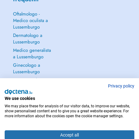
Oftalmologo -
Medico oculista a
Lussemburgo
Dermatologo a
Lussemburgo
Medico generalista
a Lussemburgo
Ginecologo a
Lussemburgo
Continua a leggere
→
Privacy policy
We use cookies
We may place these for analysis of our visitor data, to improve our website,
show personalised content and to give you a great website experience. For
more information about the cookies open the cookie manager settings.
PER LE URGENZE, CONSULTARE : 112
Copyright © 2026 - DOCTENA S.A. 42, Rue de la Vallée, L-2661 Luxembourg
Accept all