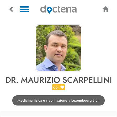
DR. MAURIZIO SCARPELLINI
651
Medicina fisica e riabilitazione a Luxembourg-Eich