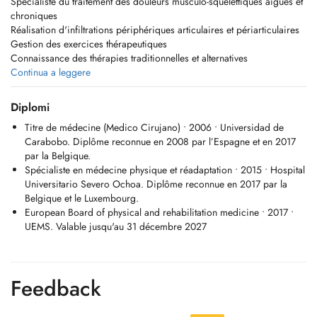
Spécialiste du traitement des douleurs musculo-squelettiques aiguës et
chroniques
Réalisation d'infiltrations périphériques articulaires et périarticulaires
Gestion des exercices thérapeutiques
Connaissance des thérapies traditionnelles et alternatives
Diagnostic et traitement de l'ostéoporose, arthrose, tendinite,
Continua a leggere
lombalgie, sciatique, troubles de la croissance, handicap, etc.
Diplomi
Titre de médecine (Medico Cirujano) • 2006 • Universidad de
Carabobo. Diplôme reconnue en 2008 par l’Espagne et en 2017
par la Belgique.
Spécialiste en médecine physique et réadaptation • 2015 • Hospital
Universitario Severo Ochoa. Diplôme reconnue en 2017 par la
Belgique et le Luxembourg.
European Board of physical and rehabilitation medicine • 2017 •
UEMS. Valable jusqu'au 31 décembre 2027
Feedback