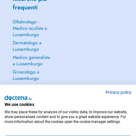
frequenti
2019: Formation sur la cannabis médicinal
Oftalmologo -
2019: Teilnahme an der medizinischen Woche für komplemantäre und
Medico oculista a
integrative Medizin in Baden Baden.
Lussemburgo
2023:Teilnahme an der medizinischen Woche für komplemantäre und
Dermatologo a
integrative Medizin in Baden Baden.
Lussemburgo
Medico generalista
INTERNSHIPS:
a Lussemburgo
Ginecologo a
Cours d'échographie générale abdominale, uro-rénale et thyroïdienne,
à Stuttgart, Allemagne, selon DEGUM, critères KBV
Lussemburgo
Continua a leggere
Moniteur de Cours de Premier Secours, Heidelberg, Allemagne
→
Privacy policy
Cours de Premier Secours à East Mersea, Angleterre
We use cookies
We may place these for analysis of our visitor data, to improve our website,
Séminaire Démarche Qualité en Médecine Générale, Faculté de
show personalised content and to give you a great website experience. For
Médecine de Strasbourg
more information about the cookies open the cookie manager settings.
PER LE URGENZE, CONSULTARE : 112
SSI PADI Open Water Diver Certificate
Copyright © 2026 - DOCTENA S.A. 42, Rue de la Vallée, L-2661 Luxembourg