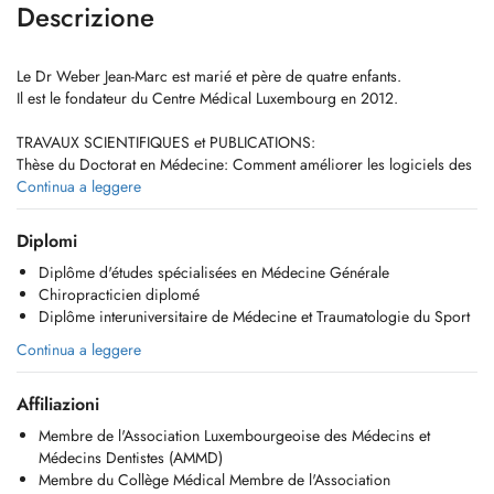
Descrizione
Le Dr Weber Jean-Marc est marié et père de quatre enfants.
Il est le fondateur du Centre Médical Luxembourg en 2012.
TRAVAUX SCIENTIFIQUES et PUBLICATIONS:
Thèse du Doctorat en Médecine: Comment améliorer les logiciels des
généralistes au Luxembourg?
Continua a leggere
Thèse du Doctorat mention: très honorable avec félicitations du Jury le
17/10/2011
Diplomi
Maîtrise en Psychobiologie des Comportements
Diplôme d'études spécialisées en Médecine Générale
Maîtrise en Informatique Médicale
Chiropracticien diplomé
Diplôme interuniversitaire de Médecine et Traumatologie du Sport
Merci de contacter le secrétariat, au cas òu tous les RDV sont pris (T:
270 205).
Continua a leggere
Pour des raisons comptables, le paiement de la consultation doit se
faire le jour-même, par carte bancaire ou en espèces.
Affiliazioni
Pour tout RDV un supplément d'honoraire pour convenance
personnelle sera demandé.
Membre de l'Association Luxembourgeoise des Médecins et
Tout RDV non décommandé 24 hrs en avance sera facturé au patient.
Médecins Dentistes (AMMD)
Membre du Collège Médical Membre de l'Association