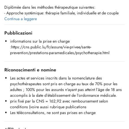
Diplômée dans les méthodes thérapeutique suivantes:
- Approche systémique: thérapie familiale, individuelle et de couple
- EMDR Europe- adulte et enfant: Trauma thérapie ( Dr Francine
Continua a leggere
Shapiro)
- therapie de reconsolidation
Pubblicazioni
- DIU victimologie et psychotrauma (ULB -bruxelles)
informations sur la prise en charge
- Hypnose thérapeutique (National Guild of Hypnotists - NGH)
:https://cns.public.lu/fr/assure/vie-privee/sante-
- Tabacologue: DIU de tabacologie et aide au sevrage tabagique
prevention/prestations-paramedicales/psychotherapie.html
(Université de Lorraine),
basée sur l'approche cognitivo-comportementale (TCC)
Riconoscimenti e nomine
Les actes et services inscrits dans la nomenclature des
psychothérapeutes sont pris en charge au taux de 70% pour les
adultes ; 100% pour les assurés n'ayant pas atteint l’âge de 18 ans
accomplis à la date d’établissement de l’ordonnance médicale.
prix fixé par la CNS = 162,92 avec remboursement selon
conditions (voire aussi rubrique publications
Les téléconsultations, ne sont pas prises en charge