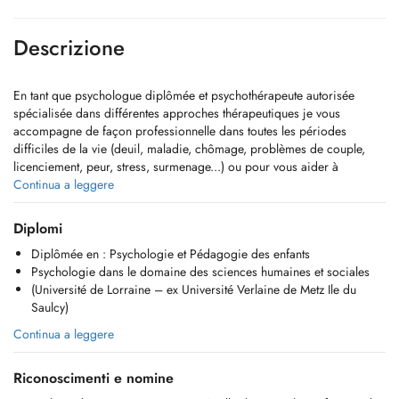
Descrizione
En tant que psychologue diplômée et psychothérapeute autorisée
spécialisée dans différentes approches thérapeutiques je vous
accompagne de façon professionnelle dans toutes les périodes
difficiles de la vie (deuil, maladie, chômage, problèmes de couple,
licenciement, peur, stress, surmenage...) ou pour vous aider à
retrouver votre équilibre émotionnel et votre paix intérieure.
Continua a leggere
Je propose des consultations individuelles pour adultes, enfants,
Diplomi
adolescents et thérapie de couple, sur rendez-vous. La consultation
Diplômée en : Psychologie et Pédagogie des enfants
psychothérapeutique sera remboursée par la CNS.
Psychologie dans le domaine des sciences humaines et sociales
(Université de Lorraine – ex Université Verlaine de Metz Ile du
Je vous apporte de même un soutien et des solutions dans des conflits
Saulcy)
interpersonnels au travers de médiation entre parents et enfants ou
pour des couples séparés ou divorcés (droit de visite des enfants,
Continua a leggere
pension alimentaire).
Riconoscimenti e nomine
ATTENTION! Pour tout demande d'information, notre cabinet est
joignable par téléphone de 9h à 12h, du lundi au vendredi : +352 621