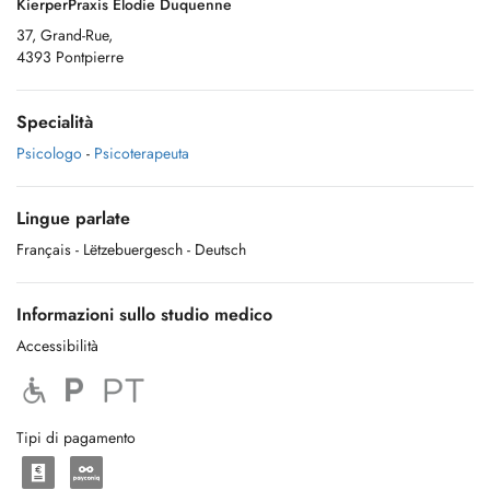
KierperPraxis Elodie Duquenne
37, Grand-Rue,
4393 Pontpierre
Specialità
Psicologo
-
Psicoterapeuta
Lingue parlate
Français
- Lëtzebuergesch
- Deutsch
Informazioni sullo studio medico
Accessibilità
Tipi di pagamento