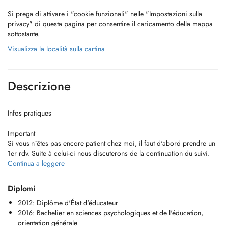
Si prega di attivare i "cookie funzionali" nelle "Impostazioni sulla
privacy" di questa pagina per consentire il caricamento della mappa
sottostante.
Visualizza la località sulla cartina
Descrizione
Infos pratiques
Important
Si vous n´êtes pas encore patient chez moi, il faut d'abord prendre un
1er rdv. Suite à celui-ci nous discuterons de la continuation du suivi.
Continua a leggere
Actuellement, je n'ai aucune disponibilité pour de nouveaux patients.
Diplomi
Si vous avez des questions, veuillez bien vouloir me contacter par mail
2012: Diplôme d'État d'éducateur
:
cabinet.duquenne@outlook.com
2016: Bachelier en sciences psychologiques et de l'éducation,
orientation générale