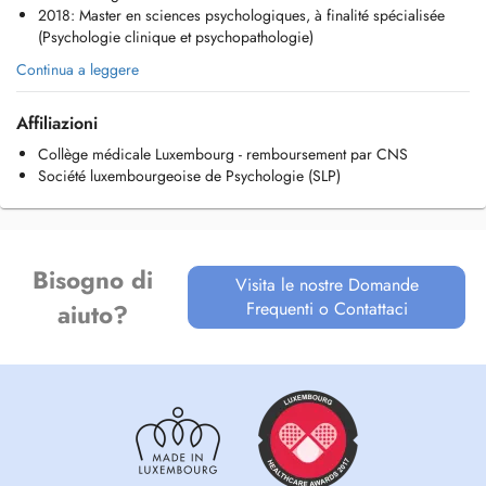
2018: Master en sciences psychologiques, à finalité spécialisée
(Psychologie clinique et psychopathologie)
Continua a leggere
Lëtzebuergesch
Affiliazioni
Als systemësch Psychotherapeutin begleeden ech Iech duerch déi
verschidden Etappen an Herausfuerderungen (Burnout, Depression,
Collège médicale Luxembourg - remboursement par CNS
Ängschten, Traumata etc) an Äerem Liewen.
Société luxembourgeoise de Psychologie (SLP)
Meng Method berücksichtëgt d'Zusammenhäng vun Äere Relatioune
mat aneren, déi e wichtëge Beitrag zu Ärem Wuelbefanne leeschten.
An engem respektvollen an empatheschen Kader, hëllefen ech Iech Äre
Bléckwenkel ze erwéideren, néi Méiglechkeeten ze entdecken an Äert
Bisogno di
perséinlëcht Wuesstem ze fërderen.
Visita le nostre Domande
Frequenti o Contattaci
aiuto?
- Jugendlëcher
- Erwuesener
- Kopplen
- Familjen
Français