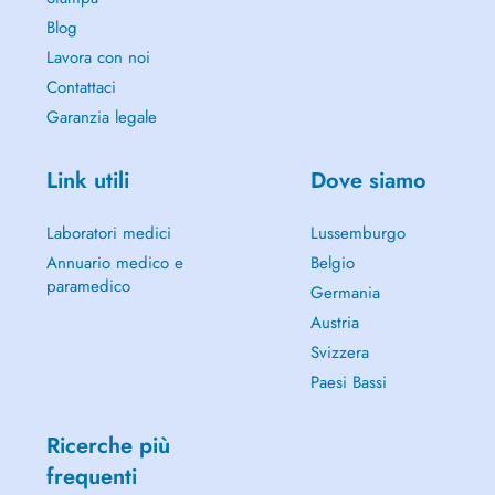
Ihnen daran, persönliche Herausforderungen zu erkennen, neue
Lösungsansätze zu entwickeln und Ihre Stärke zu (re)aktivieren.
Blog
Gemeinsam erarbeiten wir individuelle Wege, um Ihr Leben positiv zu
Lavora con noi
gestalten.
Contattaci
- Jugendliche
Garanzia legale
- Erwachsene
- Paare
Link utili
Dove siamo
- Familien
Laboratori medici
Lussemburgo
Annuario medico e
Belgio
paramedico
Germania
Austria
Svizzera
Paesi Bassi
Ricerche più
frequenti