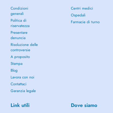
Ich spezialisiere mich darauf, Menschen bei der Bewältigung
Condizioni
Centri medici
komplexer Probleme wie Trauer, Verlust, depressive Stimmungen,
generali
Angst und Trauma zu unterstützen. Mein Ziel ist es, ein sicheres und
Ospedali
unterstützendes Umfeld zu schaffen, in dem Sie Ihre Gedanken und
Politica di
Farmacie di turno
Gefühle erkunden, die zugrunde liegenden Ursachen Ihres
riservatezza
Unbehagens verstehen und effektive Strategien für Veränderungen
Presentare
entwickeln können. Ob Sie nun mit einem spezifischen Problem
denuncia
kämpfen oder persönliches Wachstum anstreben, ich bin hier, um Sie
Risoluzione delle
auf Ihrem Weg zu größerem Wohlbefinden und Erfüllung zu
controversie
unterstützen.
A proposito
Stampa
Blog
Lavora con noi
Contattaci
Garanzia legale
Link utili
Dove siamo