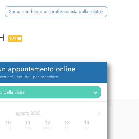
Sei un medico o un professionista della salute?
H
191
 un appuntamento online
nserisci i tuoi dati per prenotare
>
agosto 2026
10
11
12
13
14
lun
mar
mer
gio
ven