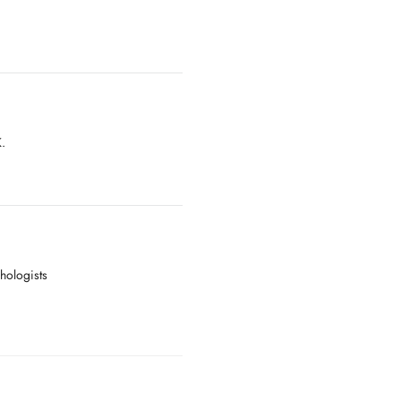
ED BY THE CNS.
.
hologists