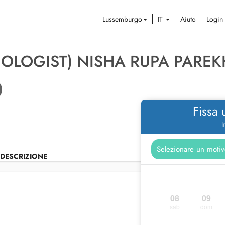
Lussemburgo
IT
Aiuto
Login
HOLOGIST) NISHA RUPA PAREK
Fissa
I
DESCRIZIONE
08
09
sab
dom