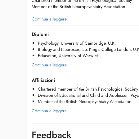
Chartered member of the British Psychological Society
Member of the British Neuropsychiatry Association
Email:
Continua a leggere
luxe-psy@outlook.com
Phone: (00352) 661838836
Diplomi
PLEASE NOTE THAT MY SERVICES ARE NOT REIMBURS
Psychology, University of Cambridge, U.K.
Biology and Neuroscience, King's College London, U.K
Education, University of Warwick
Continua a leggere
Affiliazioni
Chartered member of the British Psychological Society
Division of Educational and Child and Adolescent Psyc
Member of the British Neuropsychiatry Association
Continua a leggere
Feedback