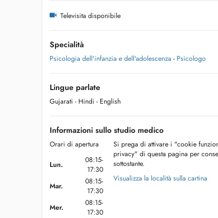
Televisita disponibile
Specialità
Psicologia dell'infanzia e dell'adolescenza
-
Psicologo
Lingue parlate
Gujarati
- Hindi
- English
Informazioni sullo studio medico
Orari di apertura
Si prega di attivare i "cookie funzio
privacy" di questa pagina per conse
08:15-
sottostante.
Lun.
17:30
Visualizza la località sulla cartina
08:15-
Mar.
17:30
08:15-
Mer.
17:30