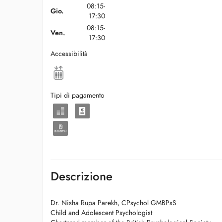
08:15-
Gio.
17:30
08:15-
Ven.
17:30
Accessibilità
Tipi di pagamento
Descrizione
Dr. Nisha Rupa Parekh, CPsychol GMBPsS
Child and Adolescent Psychologist