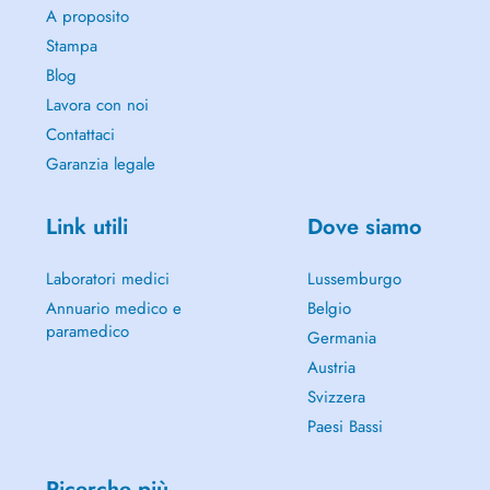
J'exerce au sein du Centre ENHYMA, un espace dédié à
A proposito
l'accompagnement holistique physique, psychologique et émotionnel
Stampa
situé à Bertrange, Luxembourg.
2 Rue Charles Schwall, Bertrange
Blog
Lavora con noi
Contattaci
Garanzia legale
Link utili
Dove siamo
Laboratori medici
Lussemburgo
Annuario medico e
Belgio
paramedico
Germania
Austria
Svizzera
Paesi Bassi
Ricerche più