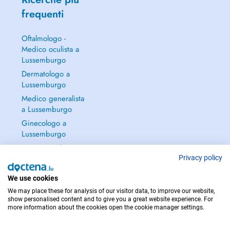
frequenti
Oftalmologo -
Medico oculista a
Lussemburgo
Dermatologo a
Lussemburgo
Medico generalista
a Lussemburgo
Ginecologo a
Lussemburgo
Continua a leggere
→
Privacy policy
We use cookies
We may place these for analysis of our visitor data, to improve our website,
show personalised content and to give you a great website experience. For
more information about the cookies open the cookie manager settings.
PER LE URGENZE, CONSULTARE : 112
Copyright © 2026 - DOCTENA S.A. 42, Rue de la Vallée, L-2661 Luxembourg