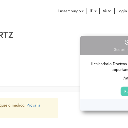
Lussemburgo
IT
Aiuto
Login
RTZ
Scopri l
Il calendario Doctena 
appuntame
L'u
Pe
 questo medico.
Prova la