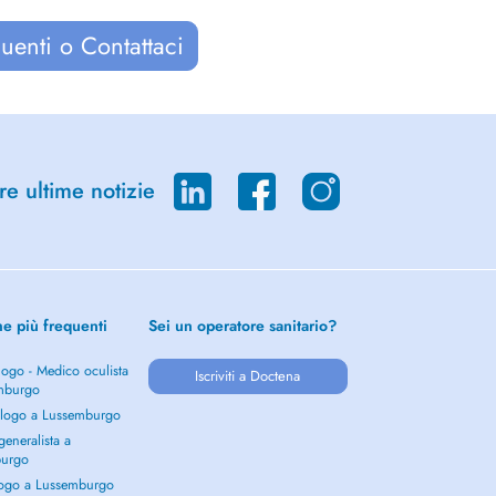
uenti o Contattaci
re ultime notizie
he più frequenti
Sei un operatore sanitario?
ogo - Medico oculista
Iscriviti a Doctena
mburgo
logo a Lussemburgo
eneralista a
burgo
ogo a Lussemburgo