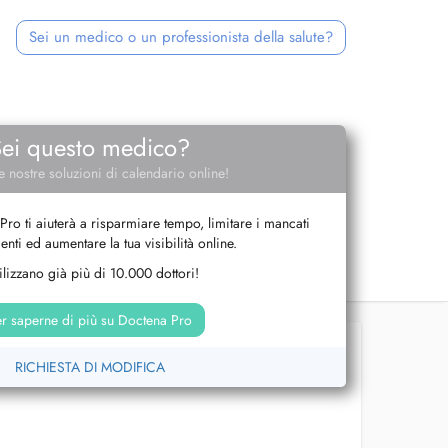
Sei un medico o un professionista della salute?
Sei questo medico?
e nostre soluzioni di calendario online!
Pro ti aiuterà a risparmiare tempo, limitare i mancati
nti ed aumentare la tua visibilità online.
tilizzano già più di 10.000 dottori!
r saperne di più su Doctena Pro
RICHIESTA DI MODIFICA