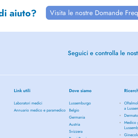
di aiuto?
Visita le nostre Domande Freq
Seguici e controlla le nost
Link utili
Dove siamo
Ricerc
Laboratori medici
Lussemburgo
Oftalmol
a Lusse
Annuario medico e paramedico
Belgio
Dermato
Germania
Medico g
Austria
Lussem
Svizzera
Ginecol