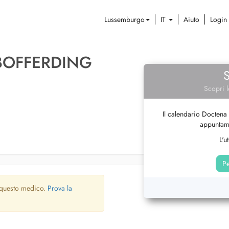
Lussemburgo
IT
Aiuto
Login
BOFFERDING
Scopri l
Il calendario Doctena 
appuntame
L'u
Pe
 questo medico.
Prova la