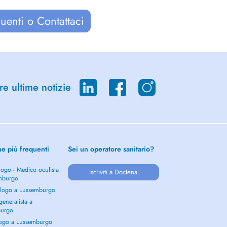
uenti o Contattaci
re ultime notizie
he più frequenti
Sei un operatore sanitario?
ogo - Medico oculista
Iscriviti a Doctena
mburgo
logo a Lussemburgo
eneralista a
burgo
ogo a Lussemburgo