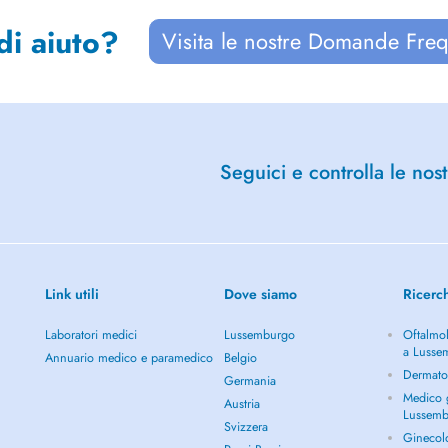
di aiuto?
Visita le nostre Domande Freq
Seguici e controlla le nost
Link utili
Dove siamo
Ricerc
Laboratori medici
Lussemburgo
Oftalmol
a Lusse
Annuario medico e paramedico
Belgio
Dermato
Germania
Medico g
Austria
Lussem
Svizzera
Ginecol