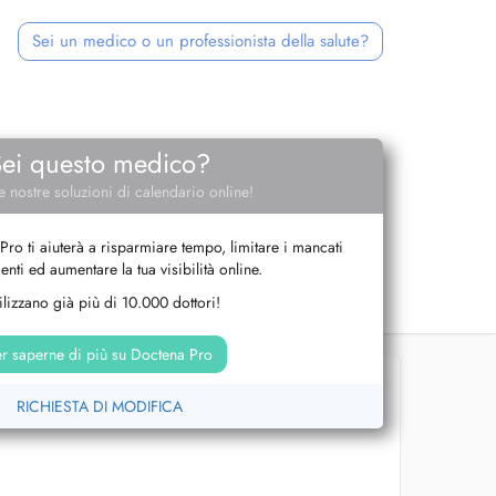
Sei un medico o un professionista della salute?
Sei questo medico?
e nostre soluzioni di calendario online!
Pro ti aiuterà a risparmiare tempo, limitare i mancati
nti ed aumentare la tua visibilità online.
tilizzano già più di 10.000 dottori!
r saperne di più su Doctena Pro
RICHIESTA DI MODIFICA