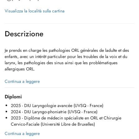
Visualizza la località sulla cartina
Descrizione
Je prends en charge les pathologies ORL générales de ladulte et des
enfants, avec un intérêt particulier pour les troubles de la voix et du
larynx, les pathologies des sinus ainsi que les problématiques
allergiques ORL.
Je consulte au cabinet de Walferdange ainsi qu'à la policlinique ORL
Continua a leggere
des Hôpitaux Robert Schuman sur le site de Kirchberg. Les actes
techniques et les interventions chirurgicales sont réalisés au site
Diplomi
Kirchberg pour les enfants et au site Zitha pour les adultes.
2025 - DIU Laryngologie avancée (UVSQ - France)
2024 - DIU Laryngo-phoniatrie (UVSQ - France)
La prise de rendez-vous peut se faire via Doctena ou par téléphone au
2023 - Diplôme de médecin spécialiste en ORL et Chirurgie
26 47 87 07. En cas d'urgence, merci de contacter le cabinet par
Cervico-Faciale (Université Libre de Bruxelles)
téléphone au 26 47 87 07.
Continua a leggere
Consultations en luxembourgeois, français, anglais et allemand.