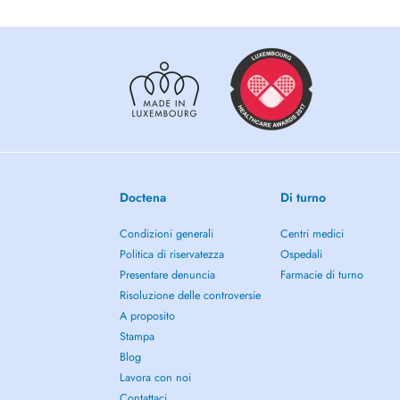
lombaires.
Expertise complémentaire en cas de besoin :
Conseils en nutrition ayurvédique
Exercices adaptés (Yoga)
Localisation:
Le cabinet se situe à Bereldange, à deux pas de Luxembourg
depuis Walferdange, Steinsel et Lorentzweiler. Parking faci
Renert).
Bus 11 / 10 / 26 station Police.
Doctena
Di turno
Périnatalité
Condizioni generali
Centri medici
Je travaille au sein dun cabinet avec des collègues spéciali
femmes enceintes ils seront orientés vers elles pour un sui
Politica di riservatezza
Ospedali
I also see English-speaking patients gentle, personalized o
Presentare denuncia
Farmacie di turno
and balance.
Risoluzione delle controversie
A proposito
Pour tout renseignement supplémentaire, consultez mon si
Stampa
Blog
Lavora con noi
Contattaci