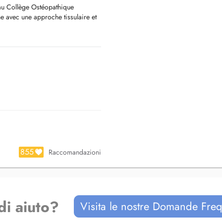
au Collège Ostéopathique
e avec une approche tissulaire et
lis, lumbago, blocages)
 genoux, chevilles)
855
Raccomandazioni
etc.)
ais et espagnol.
di aiuto?
Visita le nostre Domande Freq
ents sur la nuque et les