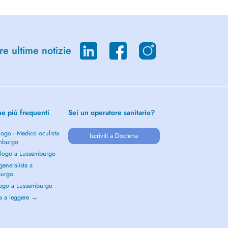
re ultime notizie
he più frequenti
Sei un operatore sanitario?
ogo - Medico oculista
Iscriviti a Doctena
mburgo
logo a Lussemburgo
eneralista a
burgo
ogo a Lussemburgo
a a leggere →