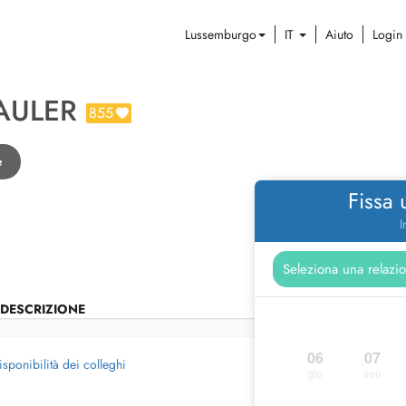
Lussemburgo
IT
Aiuto
Login
BAULER
855
e
Fissa
I
DESCRIZIONE
06
07
isponibilità dei colleghi
gio
ven