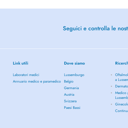
Seguici e controlla le nost
-Ville, facilement accessible
le dans la rue ou à proximité (rue
Link utili
Dove siamo
Ricerc
Laboratori medici
Lussemburgo
Oftalmol
sées pour les nourrissons et les
a Lusse
vi plus adapté.
Annuario medico e paramedico
Belgio
Dermato
steopathy for back pain, mobility,
Germania
Medico g
Austria
Lussem
Svizzera
te : www.osteopathiebauler.com
Ginecol
Paesi Bassi
Continu