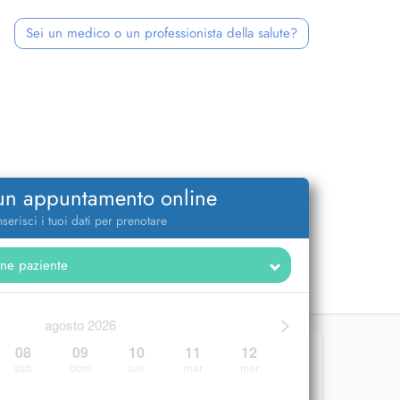
Sei un medico o un professionista della salute?
 un appuntamento online
nserisci i tuoi dati per prenotare
>
agosto 2026
08
09
10
11
12
sab
dom
lun
mar
mer