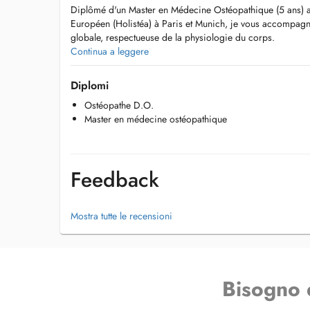
Diplômé d'un Master en Médecine Ostéopathique (5 ans) 
Européen (Holistéa) à Paris et Munich, je vous accompagn
globale, respectueuse de la physiologie du corps.
Continua a leggere
Je traite :
Urgences ostéopathiques (douleurs de la colonne : tortico
Diplomi
Douleurs articulaires (épaules, coudes, poignets, hanches,
Ostéopathe D.O.
Névralgies
Master en médecine ostéopathique
Céphalées et vertiges
Blocage du diaphragme`
Tarifs :
Feedback
Consultation : 100 euros / 45 min
Tarif solidaire (situation précaire) : 50 euros
Domicile : 120 euros
Mostra tutte le recensioni
Remboursement possible par mutuelle (CMCM, DKV, AXA, 
Langues parlées
Consultations en français, luxembourgeois, allemand, angl
Bisogno 
À savoir :
Je ne pratique PAS de manipulations forcées ou de craquem