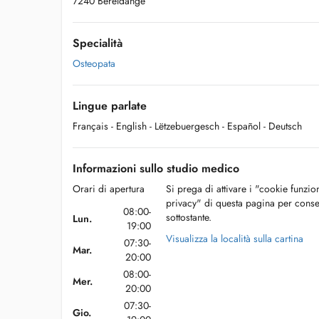
7240 Bereldange
Specialità
Osteopata
Lingue parlate
Français
- English
- Lëtzebuergesch
- Español
- Deutsch
Informazioni sullo studio medico
Orari di apertura
Si prega di attivare i "cookie funzio
privacy" di questa pagina per conse
08:00-
sottostante.
Lun.
19:00
Visualizza la località sulla cartina
07:30-
Mar.
20:00
08:00-
Mer.
20:00
07:30-
Gio.