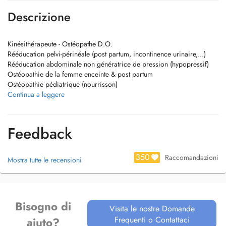
Descrizione
Kinésithérapeute - Ostéopathe D.O.
Rééducation pelvi-périnéale (post partum, incontinence urinaire,...)
Rééducation abdominale non génératrice de pression (hypopressif)
Ostéopathie de la femme enceinte & post partum
Ostéopathie pédiatrique (nourrisson)
Rééducation orthopédique et traumatologique
Continua a leggere
Rééducation de la main
+352 661 960 242
Feedback
350
Raccomandazioni
Mostra tutte le recensioni
Bisogno di
Visita le nostre Domande
Frequenti o Contattaci
aiuto?