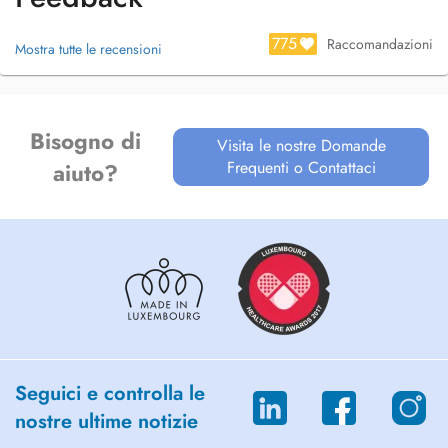
et mont donné une certaine sensibilité me permettant de traiter vos
gênes et douleurs avec un large panel dapproches différentes. Je
775
serai, dans tous les cas, à votre écoute pour vous soigner de la
Raccomandazioni
Mostra tutte le recensioni
meilleure manière qui soit.
Bisogno di
Visita le nostre Domande
Frequenti o Contattaci
aiuto?
Seguici e controlla le
nostre ultime notizie