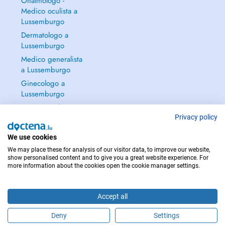
Oftalmologo -
Medico oculista a
Lussemburgo
Dermatologo a
Lussemburgo
Medico generalista
a Lussemburgo
Ginecologo a
Lussemburgo
Continua a leggere
→
Privacy policy
We use cookies
We may place these for analysis of our visitor data, to improve our website,
show personalised content and to give you a great website experience. For
more information about the cookies open the cookie manager settings.
PER LE URGENZE, CONSULTARE : 112
Copyright © 2026 - DOCTENA S.A. 42, Rue de la Vallée, L-2661 Luxembourg
Accept all
Deny
Settings
Fissa un appuntamento online