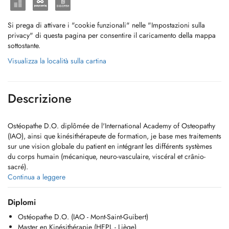
Si prega di attivare i "cookie funzionali" nelle "Impostazioni sulla
privacy" di questa pagina per consentire il caricamento della mappa
sottostante.
Visualizza la località sulla cartina
Descrizione
Ostéopathe D.O. diplômée de l'International Academy of Osteopathy
(IAO), ainsi que kinésithérapeute de formation, je base mes traitements
sur une vision globale du patient en intégrant les différents systèmes
du corps humain (mécanique, neuro-vasculaire, viscéral et crânio-
sacré).
Continua a leggere
- Prise en charge de l'adulte, adolescent, personne âgée.
- Prise en charge de la femme enceinte et en post-partum.
Diplomi
- Prise en charge du sportif.
Ostéopathe D.O. (IAO - Mont-Saint-Guibert)
Master en Kinésithérapie (HEPL - Liège)
Pour plus d'informations, n'hésitez pas à me contacter :