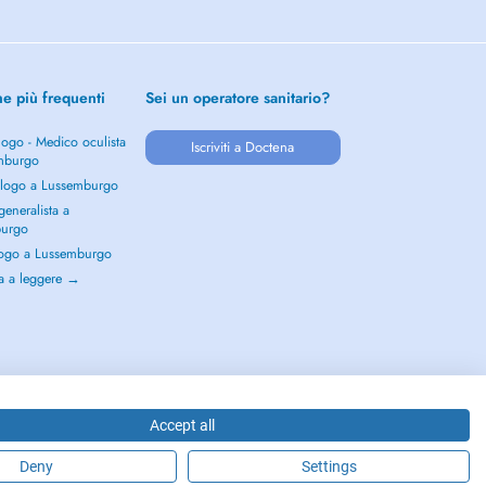
he più frequenti
Sei un operatore sanitario?
ogo - Medico oculista
Iscriviti a Doctena
mburgo
logo a Lussemburgo
eneralista a
burgo
ogo a Lussemburgo
a a leggere →
Accept all
Deny
Settings
2026 - DOCTENA S.A. 42, Rue de la Vallée, L-2661 Luxembourg