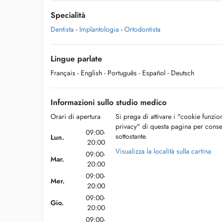
Specialità
Dentista
-
Implantologia
-
Ortodontista
Lingue parlate
Français
- English
- Português
- Español
- Deutsch
Informazioni sullo studio medico
Orari di apertura
Si prega di attivare i "cookie funzio
privacy" di questa pagina per conse
09:00-
sottostante.
Lun.
20:00
Visualizza la località sulla cartina
09:00-
Mar.
20:00
09:00-
Mer.
20:00
09:00-
Gio.
20:00
09:00-