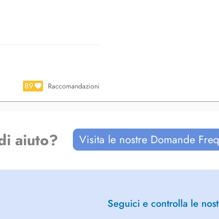
89
Raccomandazioni
di aiuto?
Visita le nostre Domande Freq
Seguici e controlla le nost