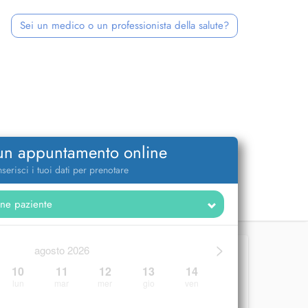
Sei un medico o un professionista della salute?
 un appuntamento online
nserisci i tuoi dati per prenotare
>
agosto 2026
10
11
12
13
14
lun
mar
mer
gio
ven