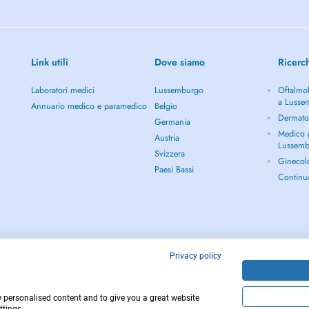
Link utili
Dove siamo
Ricerc
Laboratori medici
Lussemburgo
Oftalmol
a Lusse
Annuario medico e paramedico
Belgio
Dermato
Germania
Medico g
Austria
Lussem
Svizzera
Ginecol
Paesi Bassi
Continu
Privacy policy
w personalised content and to give you a great website
Copyright © 