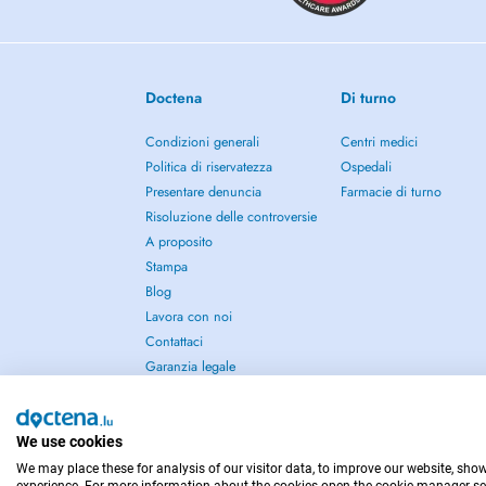
Doctena
Di turno
Condizioni generali
Centri medici
Politica di riservatezza
Ospedali
Presentare denuncia
Farmacie di turno
Risoluzione delle controversie
A proposito
Stampa
Blog
Lavora con noi
Contattaci
Garanzia legale
We use cookies
We may place these for analysis of our visitor data, to improve our website, sho
PER LE URGENZE, CONSULTARE : 112