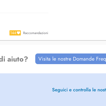
itements Orthodontiques pour
 Invisalign)
tez pas à nous contacter par
144
Raccomandazioni
di aiuto?
Visita le nostre Domande Freq
endar are ONLY available for NEW
Seguici e controlla le nost
 suitable for adults children and
isalign).