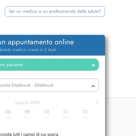
Sei un medico o un professionista della salute?
 un appuntamento online
Questo medico riceve in 3 studi
ciés Ettelbruck - Ettelbruck
>
agosto 2026
08
09
10
11
12
sab
dom
lun
mar
mer
mpila tutti i campi di cui sopra