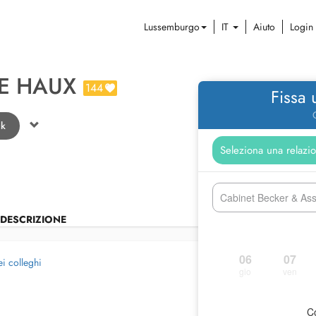
Lussemburgo
IT
Aiuto
Login
E HAUX
144
Fissa
ck
Cabinet Becker & Asso
DESCRIZIONE
06
07
ei colleghi
gio
ven
Co