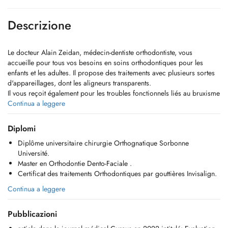
Descrizione
Le docteur Alain Zeidan, médecin-dentiste orthodontiste, vous
accueille pour tous vos besoins en soins orthodontiques pour les
enfants et les adultes. Il propose des traitements avec plusieurs sortes
d'appareillages, dont les aligneurs transparents.
Il vous reçoit également pour les troubles fonctionnels liés au bruxisme
(grincement des dents) .
Continua a leggere
Diplomi
Diplôme universitaire chirurgie Orthognatique Sorbonne
Université.
Master en Orthodontie Dento-Faciale .
Certificat des traitements Orthodontiques par gouttières Invisalign.
Continua a leggere
Pubblicazioni