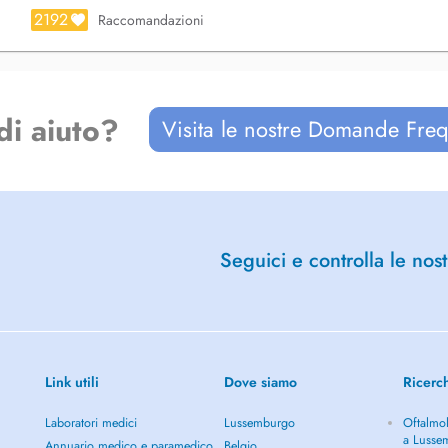
2192
Raccomandazioni
di aiuto?
Visita le nostre Domande Freq
Seguici e controlla le nost
Link utili
Dove siamo
Ricerc
Laboratori medici
Lussemburgo
Oftalmol
a Lusse
Annuario medico e paramedico
Belgio