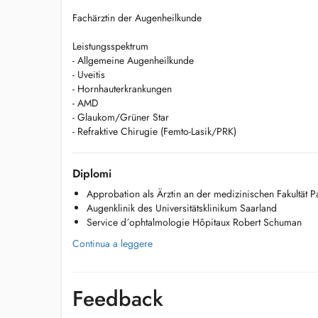
Fachärztin der Augenheilkunde
Leistungsspektrum
- Allgemeine Augenheilkunde
- Uveitis
- Hornhauterkrankungen
- AMD
- Glaukom/Grüner Star
- Refraktive Chirugie (Femto-Lasik/PRK)
Diplomi
Approbation als Ärztin an der medizinischen Fakultät Pa
Augenklinik des Universitätsklinikum Saarland
Service d´ophtalmologie Hôpitaux Robert Schuman
Continua a leggere
Feedback