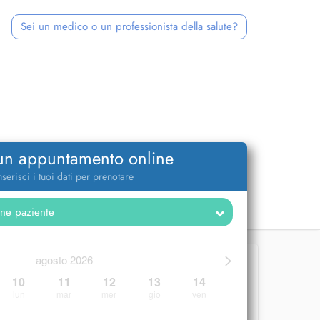
Sei un medico o un professionista della salute?
 un appuntamento online
nserisci i tuoi dati per prenotare
>
agosto 2026
10
11
12
13
14
lun
mar
mer
gio
ven