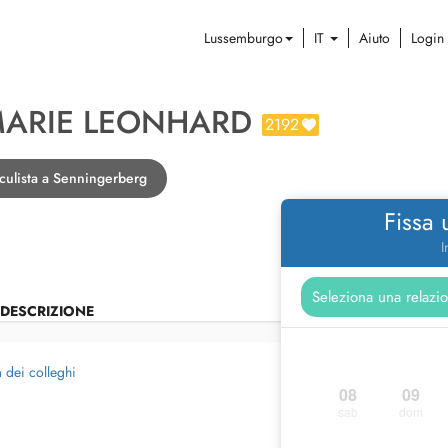
Lussemburgo
IT
Aiuto
Login
MARIE LEONHARD
2192
culista a Senningerberg
Fissa
I
DESCRIZIONE
à dei colleghi
08
09
sab
dom