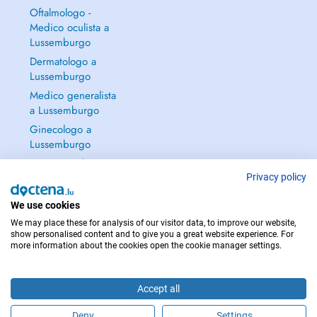
Oftalmologo -
Medico oculista a
Lussemburgo
Dermatologo a
Lussemburgo
Medico generalista
a Lussemburgo
Ginecologo a
Lussemburgo
Continua a leggere
→
Privacy policy
We use cookies
We may place these for analysis of our visitor data, to improve our website,
show personalised content and to give you a great website experience. For
more information about the cookies open the cookie manager settings.
PER LE URGENZE, CONSULTARE : 112
Copyright © 2026 - DOCTENA S.A. 42, Rue de la Vallée, L-2661 Luxembourg
Accept all
Deny
Settings