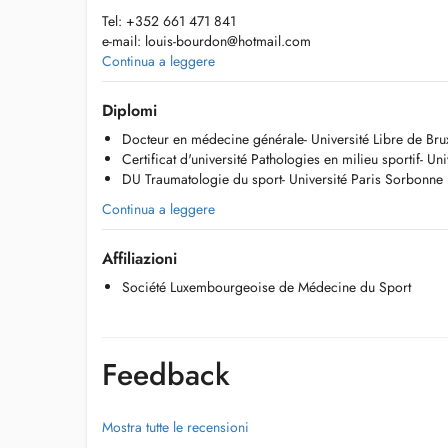
Tel: +352 661 471 841
e-mail:
louis-bourdon@hotmail.com
Ne réalise pas de téléconsultation
Continua a leggere
Horaires d'ouverture: du Lundi au Jeudi, de 9h à 18h
Diplomi
Docteur en médecine générale- Université Libre de Brux
- Consultation de médecine générale
Certificat d'université Pathologies en milieu sportif- Uni
- Consultation de médecine/traumatologie du sport
DU Traumatologie du sport- Université Paris Sorbonne
- Echographie de l'appareil musculosquelettique
- Examen/contrôle médico-sportif (UNIQUEMENT LES MA
Continua a leggere
L'entrée du bâtiment 12A se situe après la barrière du par
Affiliazioni
Hilton sur votre gauche. Le cabinet est au 16ème étage au
Le parking de l'hôtel est accessible aux patients.
Société Luxembourgeoise de Médecine du Sport
Feedback
Mostra tutte le recensioni