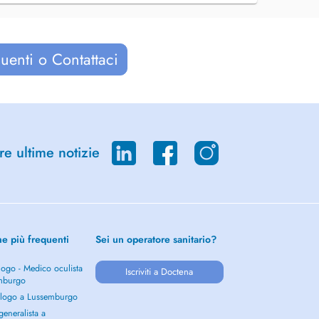
uenti o Contattaci
re ultime notizie
he più frequenti
Sei un operatore sanitario?
ogo - Medico oculista
Iscriviti a Doctena
mburgo
logo a Lussemburgo
eneralista a