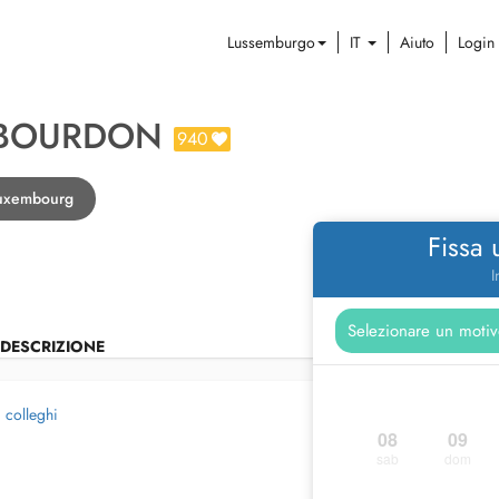
Lussemburgo
IT
Aiuto
Login
 BOURDON
940
Luxembourg
Fissa
I
DESCRIZIONE
i colleghi
08
09
sab
dom