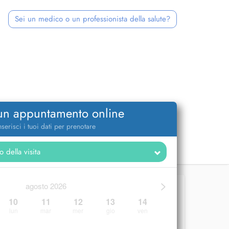
Sei un medico o un professionista della salute?
 un appuntamento online
nserisci i tuoi dati per prenotare
>
agosto 2026
10
11
12
13
14
lun
mar
mer
gio
ven