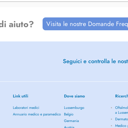
di aiuto?
Visita le nostre Domande Freq
Seguici e controlla le nost
Link utili
Dove siamo
Ricerc
Laboratori medici
Lussemburgo
Oftalmol
a Lusse
Annuario medico e paramedico
Belgio
Dermato
Germania
Medico g
Austria