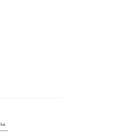
lus
---------