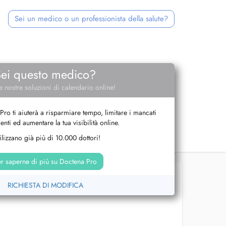
Sei un medico o un professionista della salute?
Sei questo medico?
e nostre soluzioni di calendario online!
Pro ti aiuterà a risparmiare tempo, limitare i mancati
nti ed aumentare la tua visibilità online.
tilizzano già più di 10.000 dottori!
r saperne di più su Doctena Pro
RICHIESTA DI MODIFICA