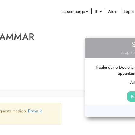
Lussemburgo
IT
Aiuto
Login
 LAMMAR
Scopri l
Il calendario Doctena 
appuntame
L'u
Pe
 questo medico.
Prova la