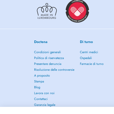
Le secrétariat est ouvert uniquement le matin de 8h à 12h.
Tel : +352 54 04 96
Doctena
Di turno
Condizioni generali
Centri medici
Politica di riservatezza
Ospedali
Presentare denuncia
Farmacie di turno
Risoluzione delle controversie
A proposito
Stampa
Blog
Lavora con noi
Contattaci
Garanzia legale