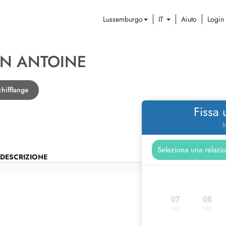
Lussemburgo
IT
Aiuto
Login
IN ANTOINE
hifflange
Fissa
I
DESCRIZIONE
07
08
ven
sab