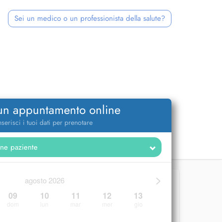
Sei un medico o un professionista della salute?
 un appuntamento online
nserisci i tuoi dati per prenotare
>
agosto 2026
09
10
11
12
13
dom
lun
mar
mer
gio