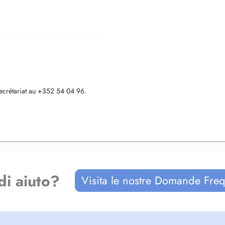
secrétariat au +352 54 04 96.
et est au 1er étage. En principe,
. Si toutefois elles sont fermées,
di aiuto?
Visita le nostre Domande Freq
e du bâtiment principal. De ce côté,
ncer tout droit jusqu'au fond de la