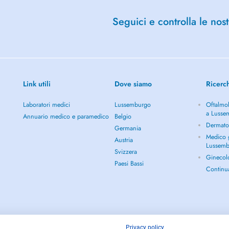
Seguici e controlla le nost
Link utili
Dove siamo
Ricerc
Laboratori medici
Lussemburgo
Oftalmol
a Lusse
Annuario medico e paramedico
Belgio
Dermato
Germania
Medico g
Austria
Lussem
Svizzera
Ginecol
Paesi Bassi
Continu
Privacy policy