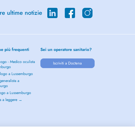
re ultime notizie
he più frequenti
Sei un operatore sanitario?
ogo - Medico oculista
Iscriviti a Doctena
mburgo
logo a Lussemburgo
eneralista a
burgo
ogo a Lussemburgo
a a leggere →