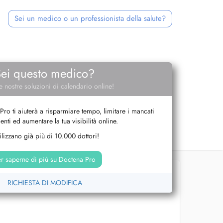
Sei un medico o un professionista della salute?
Sei questo medico?
e nostre soluzioni di calendario online!
Pro ti aiuterà a risparmiare tempo, limitare i mancati
nti ed aumentare la tua visibilità online.
tilizzano già più di 10.000 dottori!
r saperne di più su Doctena Pro
RICHIESTA DI MODIFICA