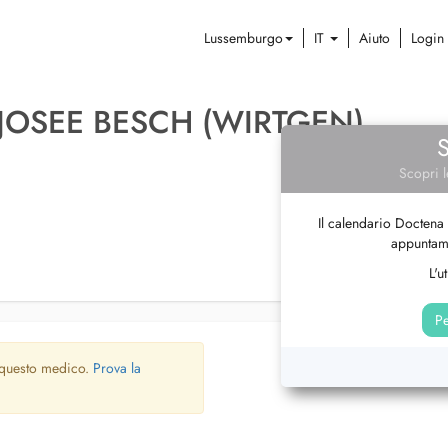
Lussemburgo
IT
Aiuto
Login
-JOSEE BESCH (WIRTGEN)
Scopri l
Il calendario Doctena 
appuntame
L'u
Pe
 questo medico.
Prova la