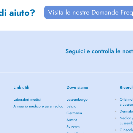
di aiuto?
Visita le nostre Domande Freq
Seguici e controlla le nost
Link utili
Dove siamo
Ricerc
Laboratori medici
Lussemburgo
Oftalmol
a Lusse
Annuario medico e paramedico
Belgio
Dermato
Germania
Medico g
Austria
Lussem
Svizzera
Ginecol