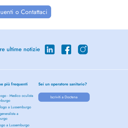
uenti o Contattaci
re ultime notizie
he più frequenti
Sei un operatore sanitario?
ogo - Medico oculista
Iscriviti a Doctena
mburgo
logo a Lussemburgo
eneralista a
burgo
ogo a Lussemburgo