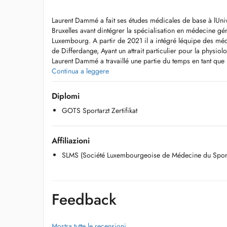
Laurent Dammé a fait ses études médicales de base à lUniv
Bruxelles avant dintégrer la spécialisation en médecine gén
Luxembourg. A partir de 2021 il a intégré léquipe des mé
de Differdange, Ayant un attrait particulier pour la physiol
Laurent Dammé a travaillé une partie du temps en tant que
médecine sportive au Centre Hospitalier du Luxembourg à
Continua a leggere
Langues parlées: Luxembourgeois, Francais, Anglais, All
Diplomi
GOTS Sportarzt Zertifikat
Affiliazioni
SLMS (Société Luxembourgeoise de Médecine du Spor
Feedback
Mostra tutte le recensioni