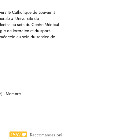
ersité Catholique de Louvain à
érale à lUniversité du
decins au sein du Centre Médical
ogie de lexercice et du sport,
 médecin au sein du service de
 Eich.
emand, Norvégien
t) - Membre
1552
Raccomandazioni