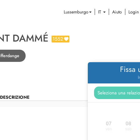
Lussemburgo
IT
Aiuto
Login
ENT DAMMÉ
1552
ifferdange
Fissa
I
DESCRIZIONE
07
08
ven
sab