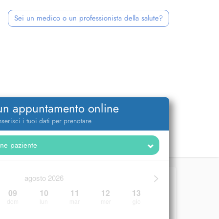
Sei un medico o un professionista della salute?
 un appuntamento online
nserisci i tuoi dati per prenotare
>
agosto 2026
09
10
11
12
13
dom
lun
mar
mer
gio