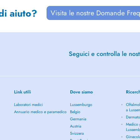
di aiuto?
Visita le nostre Domande Freq
Seguici e controlla le nost
Link utili
Dove siamo
Ricerc
Laboratori medici
Lussemburgo
Oftalmol
a Lusse
Annuario medico e paramedico
Belgio
Dermato
Germania
Medico g
Austria
Lussem
Svizzera
Ginecol