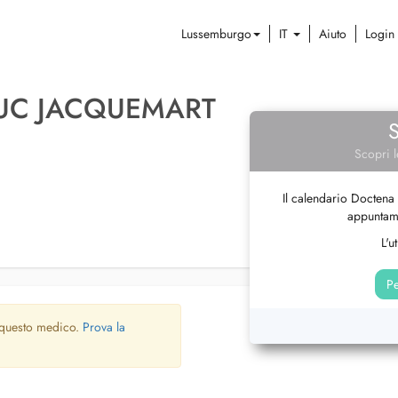
Lussemburgo
IT
Aiuto
Login
LUC JACQUEMART
Scopri l
Il calendario Doctena 
appuntame
L'u
Pe
 questo medico.
Prova la