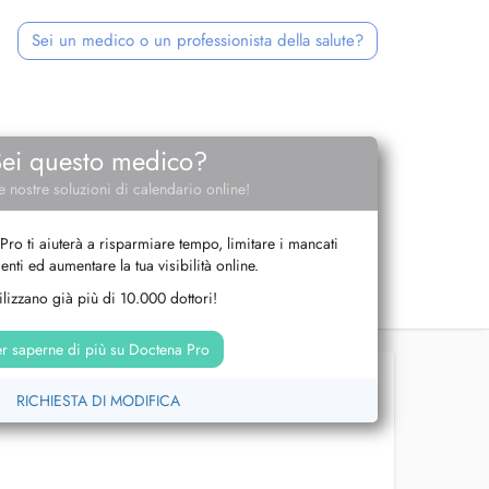
Sei un medico o un professionista della salute?
Sei questo medico?
e nostre soluzioni di calendario online!
Pro ti aiuterà a risparmiare tempo, limitare i mancati
nti ed aumentare la tua visibilità online.
tilizzano già più di 10.000 dottori!
r saperne di più su Doctena Pro
RICHIESTA DI MODIFICA