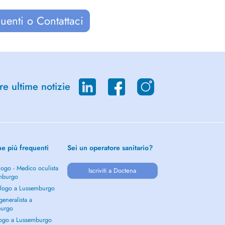
uenti o Contattaci
re ultime notizie
he più frequenti
Sei un operatore sanitario?
ogo - Medico oculista
Iscriviti a Doctena
mburgo
logo a Lussemburgo
eneralista a
burgo
ogo a Lussemburgo