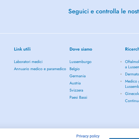
Seguici e controlla le nost
Link utili
Dove siamo
Ricerc
Laboratori medici
Lussemburgo
Oftalmol
a Lusse
Annuario medico e paramedico
Belgio
Dermato
Germania
Medico g
Austria
Lussem
Svizzera
Ginecol
Paesi Bassi
Continu
Privacy policy