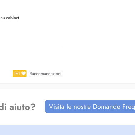
 au cabinet
anrufen unter der Nummer 54 82 98
sten und Fieber
 98
191
Raccomandazioni
aving fever
di aiuto?
Visita le nostre Domande Freq