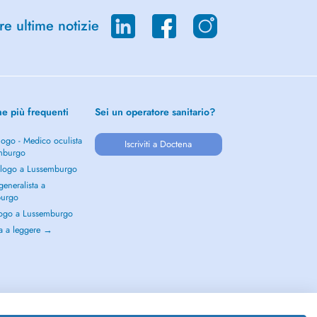
re ultime notizie
he più frequenti
Sei un operatore sanitario?
ogo - Medico oculista
Iscriviti a Doctena
mburgo
logo a Lussemburgo
eneralista a
burgo
ogo a Lussemburgo
a a leggere →