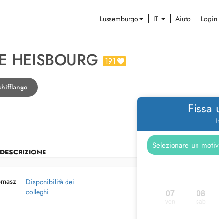
Lussemburgo
IT
Aiuto
Login
E HEISBOURG
191
hifflange
Fissa
I
DESCRIZIONE
omasz
Disponibilità dei
colleghi
07
08
ven
sab