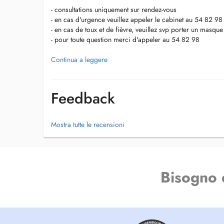
- consultations uniquement sur rendez-vous
- en cas d'urgence veuillez appeler le cabinet au 54 82 98
- en cas de toux et de fièvre, veuillez svp porter un masque
- pour toute question merci d'appeler au 54 82 98
- Termine nur nach Vereinbarung
Continua a leggere
- Im Falle eines dringenden Problemes, bitte die Praxis 
- Bitte tragen Sie eine Maske in der Praxis im Falle vun Hu
- bei weiteren Fragen wählen sie 54 82 98
Feedback
- consultations by appointment only
- in case of emergencies please call the practice on 54 82
Mostra tutte le recensioni
- please wear a mask in the office if you are coughing or h
- for further questions call 54 82 98
Bisogno 