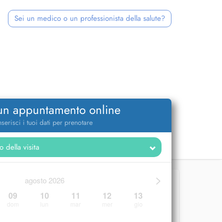
Sei un medico o un professionista della salute?
 un appuntamento online
nserisci i tuoi dati per prenotare
>
agosto 2026
09
10
11
12
13
dom
lun
mar
mer
gio