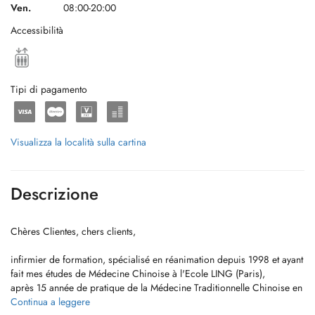
Ven.
08:00-20:00
Accessibilità
Tipi di pagamento
Visualizza la località sulla cartina
Descrizione
Chères Clientes, chers clients,
infirmier de formation, spécialisé en réanimation depuis 1998 et ayant
fait mes études de Médecine Chinoise à l'Ecole LING (Paris),
après 15 année de pratique de la Médecine Traditionnelle Chinoise en
France dans mon cabinet de Yutz, je suis arrivé à Luxembourg Ville en
Continua a leggere