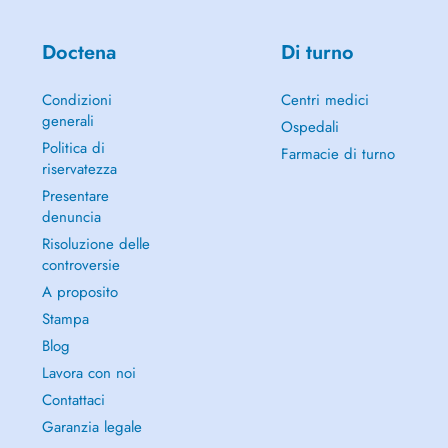
1 tram stop from Auchan Kirchberg.
If you'd like more information, don't hesitate to give me a call. We'll
Doctena
Di turno
take 10 minutes to discuss your specific needs.
Condizioni
Centri medici
Finally, if you'd like to follow me or find out more about Chinese
generali
medicine in general, don't hesitate to visit my website, which will
Ospedali
gradually be expanded to include content on Chinese medicine and
Politica di
Farmacie di turno
Chinese culture. I am also open to any requests for articles that you
riservatezza
may wish to see published.
Presentare
denuncia
www.davidspoden.com
Risoluzione delle
controversie
Best regards.
David Spoden
A proposito
Stampa
Blog
Lavora con noi
Contattaci
Garanzia legale