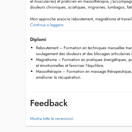
et musculaires) et praticien en massothérapie, j'accompag
douleurs chroniques, sciatiques, migraines, lumbagos, fati
Mon approche associe reboutement, magnétisme et travail c
tensions, redonner de la mobilité et rééquilibrer le corps
Continua a leggere
situation, avec rigueur et justesse.
Diplomi
Je consulte au cabinet Synahé à Grass (à 2 minutes dIKEA) 
Reboutement – Formation en techniques manuelles tradit
domicile.
soulagement des douleurs et des blocages articulaires 
Magnétisme – Formation en pratiques énergétiques, pou
En cas durgence (douleur bloquante, gêne aiguë), vous po
et émotionnelles et favoriser l’équilibre.
00352 / 661 586 453.
Massothérapie – Formation en massage thérapeutique, vi
améliorer la récupération.
Au plaisir de vous rencontrer.
Feedback
Mostra tutte le recensioni