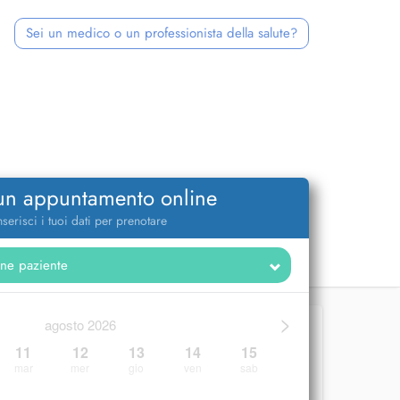
Sei un medico o un professionista della salute?
 un appuntamento online
nserisci i tuoi dati per prenotare
>
agosto 2026
11
12
13
14
15
mar
mer
gio
ven
sab