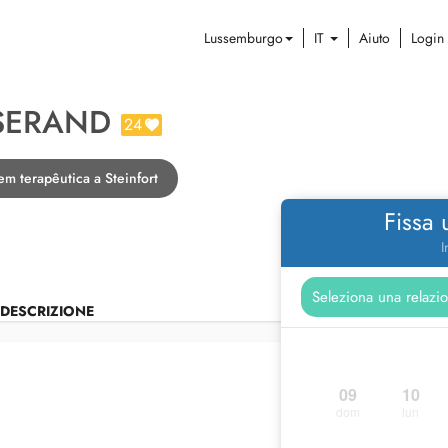
Lussemburgo
IT
Aiuto
Login
SSERAND
24
m terapêutica a Steinfort
Fissa
I
DESCRIZIONE
09
10
dom
lun