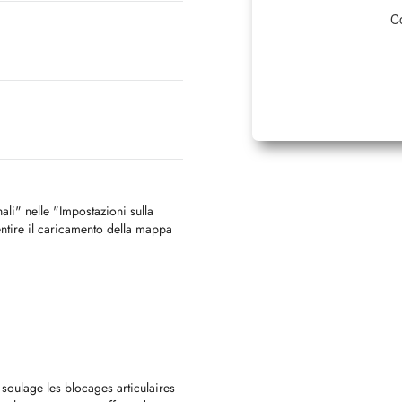
Co
nali" nelle "Impostazioni sulla
ntire il caricamento della mappa
soulage les blocages articulaires