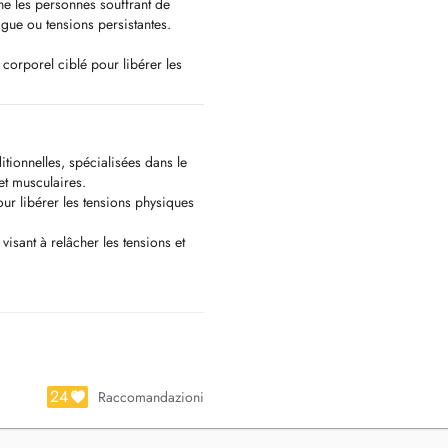
ne les personnes souffrant de
gue ou tensions persistantes.
orporel ciblé pour libérer les
. Chaque séance est adaptée à votre
et j'interviens également à
ionnelles, spécialisées dans le
et musculaires.
r libérer les tensions physiques
uvez me contacter directement au
sant à relâcher les tensions et
24
Raccomandazioni