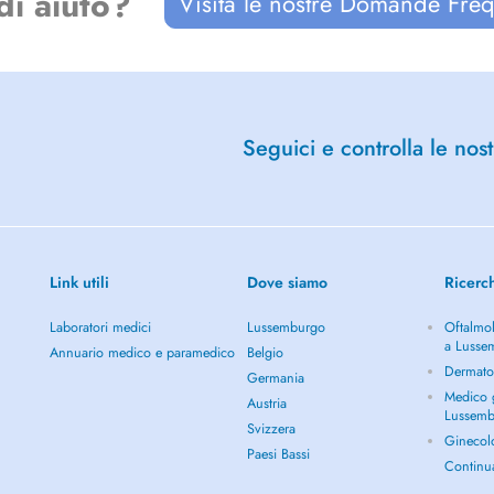
di aiuto?
Visita le nostre Domande Freq
Seguici e controlla le nost
Link utili
Dove siamo
Ricerc
Laboratori medici
Lussemburgo
Oftalmol
a Lusse
Annuario medico e paramedico
Belgio
Dermato
Germania
Medico g
Austria
Lussem
Svizzera
Ginecol
Paesi Bassi
Continu