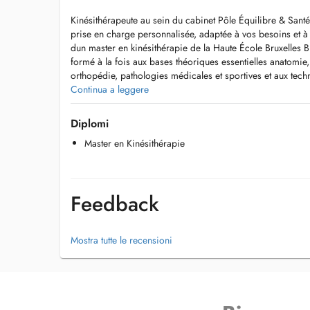
Kinésithérapeute au sein du cabinet Pôle Équilibre & San
prise en charge personnalisée, adaptée à vos besoins et à
dun master en kinésithérapie de la Haute École Bruxelles B
formé à la fois aux bases théoriques essentielles anatomi
orthopédie, pathologies médicales et sportives et aux tec
massage thérapeutique, la mobilisation articulaire, et la ré
Continua a leggere
Mon expérience clinique sest développée à travers différen
Diplomi
rééducation spécialisés et en cabinets pluridisciplinaires,
Master en Kinésithérapie
permet aujourdhui de traiter efficacement un large éventai
musculosquelettiques, troubles neurologiques, rééducation
sportive ou encore accompagnement des personnes âgée
Feedback
Ma pratique repose sur une approche active du soin, com
manuelles et éducation thérapeutique. Lobjectif est de favo
une meilleure autonomie au quotidien.
Mostra tutte le recensioni
Je vous accueille dans un environnement professionnel, au
Bascharage, avec écoute, bienveillance et rigueur.