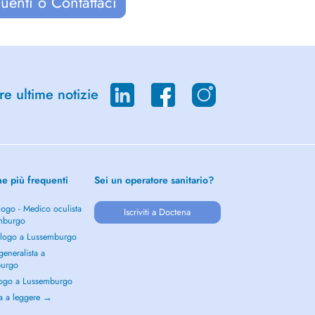
uenti o Contattaci
re ultime notizie
he più frequenti
Sei un operatore sanitario?
ogo - Medico oculista
Iscriviti a Doctena
mburgo
logo a Lussemburgo
eneralista a
burgo
ogo a Lussemburgo
a a leggere →