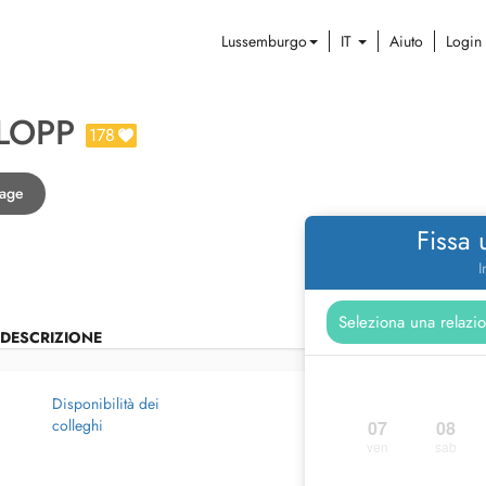
Lussemburgo
IT
Aiuto
Login
LOPP
178
rage
Fissa
I
DESCRIZIONE
Disponibilità dei
colleghi
07
08
ven
sab