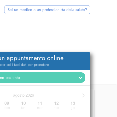
Sei un medico o un professionista della salute?
 un appuntamento online
nserisci i tuoi dati per prenotare
>
agosto 2026
09
10
11
12
13
dom
lun
mar
mer
gio