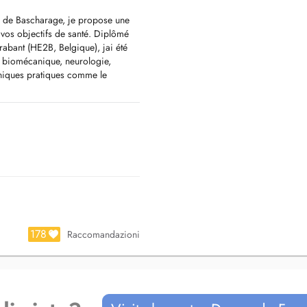
té de Bascharage, je propose une
 vos objectifs de santé. Diplômé
rabant (HE2B, Belgique), jai été
e, biomécanique, neurologie,
hniques pratiques comme le
éducation fonctionnelle.
ts stages en centres de
 en France et en Belgique. Elle me
l de pathologies : douleurs
 post-opératoire, récupération
s.
binant mouvement, techniques
riser une récupération durable et
178
Raccomandazioni
 cabinet Pôle Équilibre & Santé de