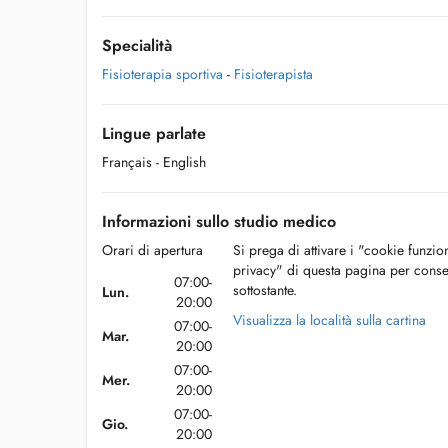
Specialità
Fisioterapia sportiva
-
Fisioterapista
Lingue parlate
Français
- English
Informazioni sullo studio medico
Orari di apertura
Si prega di attivare i "cookie funzio
privacy" di questa pagina per conse
07:00-
sottostante.
Lun.
20:00
Visualizza la località sulla cartina
07:00-
Mar.
20:00
07:00-
Mer.
20:00
07:00-
Gio.
20:00