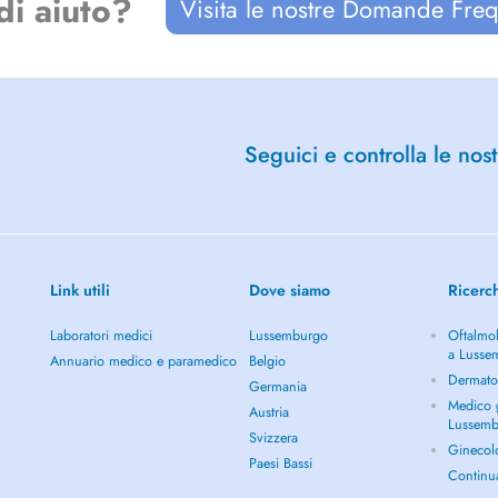
di aiuto?
Visita le nostre Domande Freq
Seguici e controlla le nost
Link utili
Dove siamo
Ricerc
Laboratori medici
Lussemburgo
Oftalmol
a Lusse
Annuario medico e paramedico
Belgio
Dermato
Germania
Medico g
Austria
Lussem
Svizzera
Ginecol
Paesi Bassi
Continu