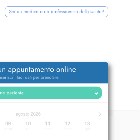
Sei un medico o un professionista della salute?
 un appuntamento online
nserisci i tuoi dati per prenotare
>
agosto 2026
09
10
11
12
13
dom
lun
mar
mer
gio