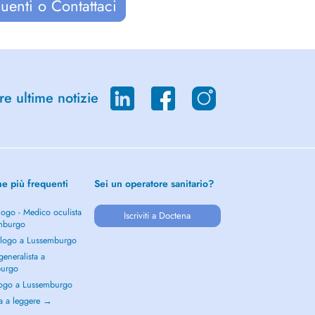
uenti o Contattaci
re ultime notizie
he più frequenti
Sei un operatore sanitario?
ogo - Medico oculista
Iscriviti a Doctena
mburgo
logo a Lussemburgo
eneralista a
burgo
ogo a Lussemburgo
a a leggere →