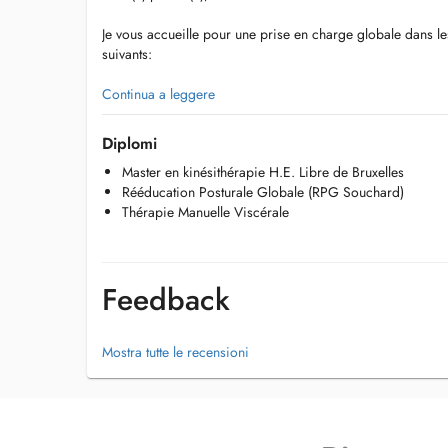
Je vous accueille pour une prise en charge globale dans l
suivants:
-Orthopédie, traumatologie, rhumatologie, posturologie;
Continua a leggere
-Rééducation fonctionnelle du membre inférieur, supérieur 
-Rééducation fonctionnelle de la main;
Diplomi
-Rééducation Posturale Globale (RPG Soucchard);
Master en kinésithérapie H.E. Libre de Bruxelles
-Rééducation Maxillo-Faciale;
Rééducation Posturale Globale (RPG Souchard)
-Travail fonctionnel et actif du système lymphatique.
Thérapie Manuelle Viscérale
Feedback
Mostra tutte le recensioni