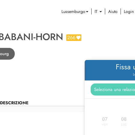
Lussemburgo
IT
Aiuto
Login
 BABANI-HORN
266
bourg
Fissa
I
DESCRIZIONE
07
08
ven
sab