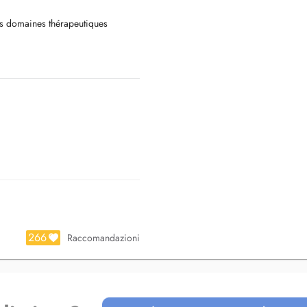
es domaines thérapeutiques
et de la colonne;
266
Raccomandazioni