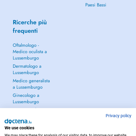
Paesi Bassi
Ricerche più
frequenti
Oftalmologo -
Medico oculista a
Lussemburgo
Dermatologo a
Lussemburgo
Medico generalista
a Lussemburgo
Ginecologo a
Lussemburgo
Continua a leggere
→
Privacy policy
We use cookies
We may place these for analysis of our visitor data, to improve our website,