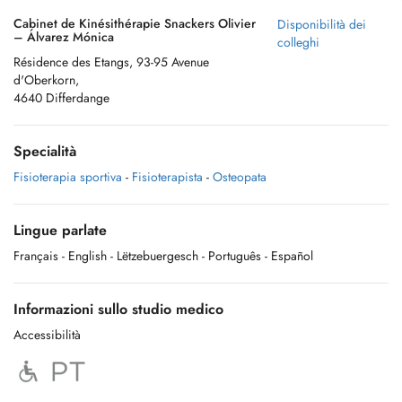
Cabinet de Kinésithérapie Snackers Olivier
Disponibilità dei
– Álvarez Mónica
colleghi
Résidence des Etangs, 93-95 Avenue
d'Oberkorn,
4640 Differdange
Specialità
Fisioterapia sportiva
-
Fisioterapista
-
Osteopata
Lingue parlate
Français
- English
- Lëtzebuergesch
- Português
- Español
Informazioni sullo studio medico
Accessibilità