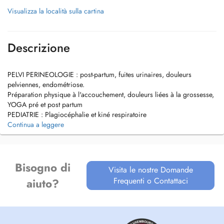
Visualizza la località sulla cartina
Descrizione
PELVI PERINEOLOGIE : post-partum, fuites urinaires, douleurs
pelviennes, endométriose.
Préparation physique à l'accouchement, douleurs liées à la grossesse,
YOGA pré et post partum
PEDIATRIE : Plagiocéphalie et kiné respiratoire
CANCER DU SEIN : drainage manuelle.
Continua a leggere
CICATRICES : césarienne ou post opératoire
SCOLIOSE DE l'ENFANT/ADOLESCENT
Bisogno di
Visita le nostre Domande
Frequenti o Contattaci
aiuto?