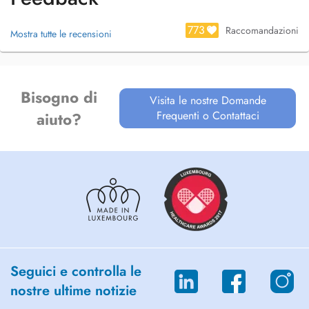
et mont donné une certaine sensibilité me permettant de traiter vos
gênes et douleurs avec un large panel dapproches différentes. Je
773
serai, dans tous les cas, à votre écoute pour vous soigner de la
Raccomandazioni
Mostra tutte le recensioni
meilleure manière qui soit.
Bisogno di
Visita le nostre Domande
Frequenti o Contattaci
aiuto?
Seguici e controlla le
nostre ultime notizie