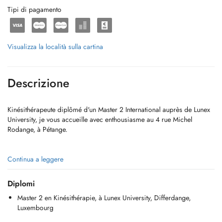
Tipi di pagamento
Visualizza la località sulla cartina
Descrizione
Kinésithérapeute diplômé d'un Master 2 International auprès de Lunex
University, je vous accueille avec enthousiasme au 4 rue Michel
Rodange, à Pétange.
Je mets tout en œuvre pour vous proposer une prise en charge
Continua a leggere
globale, individualisée et adaptée, basée sur les données scientifiques
les plus récentes, tout en tenant compte des besoins spécifiques de
Diplomi
chaque patient.
Master 2 en Kinésithérapie, à Lunex University, Differdange,
Luxembourg
- Kinésithérapie Générale
- Rééducation Musculosquelettique et Neurologique.