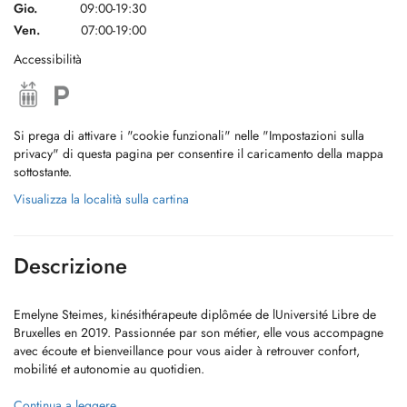
Gio.
09:00-19:30
Ven.
07:00-19:00
Accessibilità
Si prega di attivare i "cookie funzionali" nelle "Impostazioni sulla
privacy" di questa pagina per consentire il caricamento della mappa
sottostante.
Visualizza la località sulla cartina
Descrizione
Emelyne Steimes, kinésithérapeute diplômée de lUniversité Libre de
Bruxelles en 2019. Passionnée par son métier, elle vous accompagne
avec écoute et bienveillance pour vous aider à retrouver confort,
mobilité et autonomie au quotidien.
Chaque séance est personnalisée en fonction de vos besoins et peut
Continua a leggere