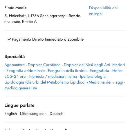
FindelMedic
Disponibilità dei
colleghi
5, Heienhaff, L-1736 Senningerberg - Rez-de-
chaussée, Entrée A
Pagamento Diretto Immediato disponibile
Specialità
Agopuntore
-
Doppler Carotideo
-
Doppler dei Vasi degli Arti Inferiori
-
Ecografia addominale
-
Ecografia della tiroide
-
Ecografista
-
Holter
ECG 24 ore
-
Internista / medicina interna
-
Ipertensiologia
-
Lipidologia (disturbi del Metabolismo Lipidico)
-
Medicina dei viaggi
-
Medico generalista
Lingue parlate
English
- Lëtzebuergesch
- Deutsch