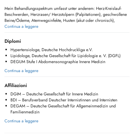
Mein Behandlungsspektrum umfasst unter anderem: Herz-Kreislauf-
Beschwerden, Herzrasen/ Herzstolpern (Palpitationen), geschwollene
Beine/Ödeme, Atemwegsinfekte, Husten (akut oder chronisch),
Atemnot, diagnostiziertes oder vermutetes Asthma/ COPD oder
Continua a leggere
andere Lungenerkrankungen, Bauchschmerzen, Sodbrennen/ Reflux,
Übelkeit/ Erbrechen, Durchfall oder Verstopfung, Abklärung auffälliger
Diplomi
Leberwerte/ Lebererkrankungen, eingeschränkte Nierenfunktion
Hypertensiologe, Deutsche Hochdruckliga e.V.
(erhöhtes Kreatinin), Schilddrüsenprobleme, ein unbeabsichtigter
Lipidologe, Deutsche Gesellschaft für Lipidologie e. V. (DGFL)
Gewichtsverlust oder Gewichtszunahme, Blutarmut (Anämie), Gelenk-
DEGUM Stufe I Abdomensonographie Innere Medizin
und Muskelschmerzen/ rheumatische Erkrankungen und
Infektionserkrankungen.
Continua a leggere
Meine Leistungen:
Affiliazioni
- Internistische und allgemeinmedizinische Behandlung: Diagnostik,
Therapie und Betreuung akuter und chronischer internistischer sowie
DGIM – Deutsche Gesellschaft für Innere Medizin
allgemeinmedizinischer Erkrankungen und Beschwerden.
BDI – Berufsverband Deutscher Internistinnen und Internisten
- Kontrolle und Behandlung kardiovaskulärer Risikofaktoren wie
DEGAM – Deutsche Gesellschaft für Allgemeinmedizin und
Bluthochdruck, Diabetes mellitus und Fettstoffwechselstörungen/
Familienmedizin
Cholesterinerhöhung.
Continua a leggere
- Kardiologische Basisdiagnostik: Durchführung von 12-Kanal-EKG,
Langzeit-Blutdruckmessungen und Langzeit-EKG (Holter)