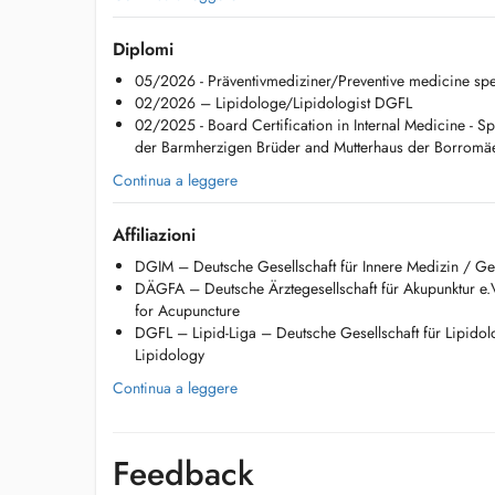
nausea, vomiting /diarrhea or constipation / diabetes mel
management/treatment) / elevated cholesterol/lipid metab
Diplomi
Impaired kidney function (elevated creatinine) / thyroid p
05/2026 - Präventivmediziner/Preventive medicine sp
muscle pain
02/2026 – Lipidologe/Lipidologist DGFL
02/2025 - Board Certification in Internal Medicine - Sp
Available Services:
der Barmherzigen Brüder and Mutterhaus der Borromäe
- consultation
- treatment of lipid metabolism disorders (lipidology), dia
Continua a leggere
cardiovascular risk factor
- cardiovascular risk assessment (heart attack/stroke preven
Affiliazioni
- modern ultrasound diagnostics (abdomen, thyroid, carotid
arteries), thorax)
DGIM – Deutsche Gesellschaft für Innere Medizin / Ge
- infectious disease and travel medicine
DÄGFA – Deutsche Ärztegesellschaft für Akupunktur e
- prevention/check-ups,
for Acupuncture
- evaluation of abnormal liver function tests,
DGFL – Lipid-Liga – Deutsche Gesellschaft für Lipidol
- vaccination advice,
Lipidology
- driver's license and insurance examination.
Continua a leggere
Languages: German, English & Luxembourgish
More information: https://care.findelmedic.lu/dr-jonas-jab
Secretariat: +352 27 99 59 59
Feedback
Un centre médical pluridisciplinaire au Findel. Parcours d