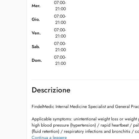
07:00-
Mer.
21:00
07:00-
Gio.
21:00
07:00-
Ven.
21:00
07:00-
Sab.
21:00
07:00-
Dom.
21:00
Descrizione
FindelMedic Internal Medicine Specialist and General Prac
Applicable symptoms: unintentional weight loss or weight
high blood pressure (hypertension) / rapid heartbeat / pa
(fluid retention) / respiratory infections and bronchitis / 
of breath / diagnosed or suspected asthma , COPD / abdom
Continua a leggere