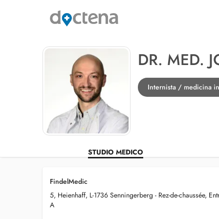
DR. MED. 
Internista / medicina 
STUDIO MEDICO
FindelMedic
5, Heienhaff, L-1736 Senningerberg - Rez-de-chaussée, Ent
A