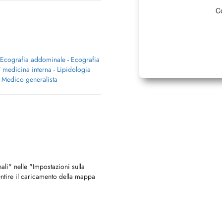
Co
Ecografia addominale
-
Ecografia
 / medicina interna
-
Lipidologia
-
Medico generalista
nali" nelle "Impostazioni sulla
ntire il caricamento della mappa