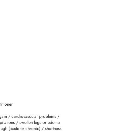
titioner
 gain / cardiovascular problems /
lpitations / swollen legs or edema
cough (acute or chronic) / shortness
inal pain / heartburn, reflux /