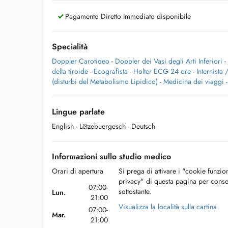
Pagamento Diretto Immediato disponibile
Specialità
Doppler Carotideo
-
Doppler dei Vasi degli Arti Inferiori
-
della tiroide
-
Ecografista
-
Holter ECG 24 ore
-
Internista
(disturbi del Metabolismo Lipidico)
-
Medicina dei viaggi
Lingue parlate
English
- Lëtzebuergesch
- Deutsch
Informazioni sullo studio medico
Orari di apertura
Si prega di attivare i "cookie funzio
privacy" di questa pagina per conse
07:00-
sottostante.
Lun.
21:00
Visualizza la località sulla cartina
07:00-
Mar.
21:00