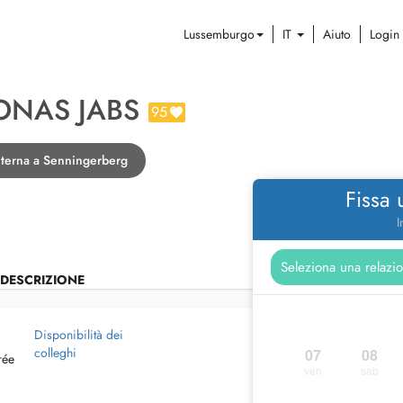
Lussemburgo
IT
Aiuto
Login
JONAS JABS
95
interna a Senningerberg
Fissa
I
DESCRIZIONE
Disponibilità dei
colleghi
07
08
rée
ven
sab