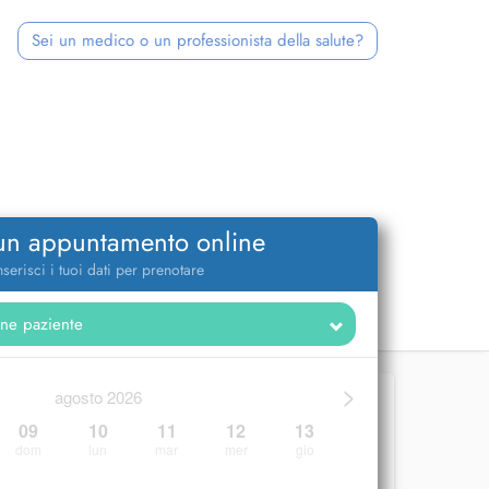
Sei un medico o un professionista della salute?
 un appuntamento online
nserisci i tuoi dati per prenotare
>
agosto 2026
09
10
11
12
13
dom
lun
mar
mer
gio