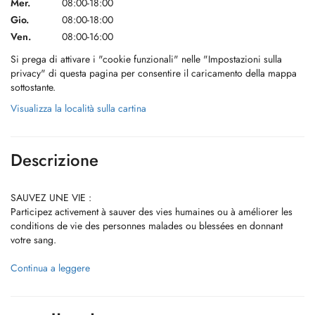
Mer.
08:00-18:00
Gio.
08:00-18:00
Ven.
08:00-16:00
Si prega di attivare i "cookie funzionali" nelle "Impostazioni sulla
privacy" di questa pagina per consentire il caricamento della mappa
sottostante.
Visualizza la località sulla cartina
Descrizione
SAUVEZ UNE VIE :
Participez activement à sauver des vies humaines ou à améliorer les
conditions de vie des personnes malades ou blessées en donnant
votre sang.
Chaque jour, une centaine de dons sont nécessaires pour couvrir les
Continua a leggere
besoins au Luxembourg. Vos dons réguliers permettent à la Fondation
de la Croix-Rouge luxembourgeoise pour la transfusion sanguine de
fournir les produits sanguins de qualité à ceux qui en ont besoin.