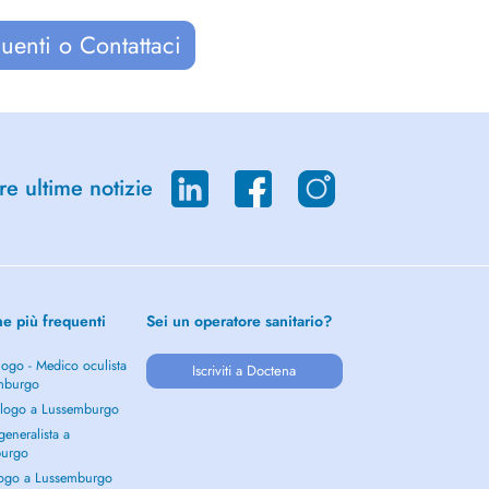
uenti o Contattaci
re ultime notizie
he più frequenti
Sei un operatore sanitario?
ogo - Medico oculista
Iscriviti a Doctena
mburgo
logo a Lussemburgo
eneralista a
burgo
ogo a Lussemburgo