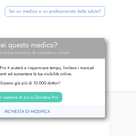
Sei un medico o un professionista della salute?
Sei questo medico?
e nostre soluzioni di calendario online!
Pro ti aiuterà a risparmiare tempo, limitare i mancati
nti ed aumentare la tua visibilità online.
tilizzano già più di 10.000 dottori!
r saperne di più su Doctena Pro
RICHIESTA DI MODIFICA