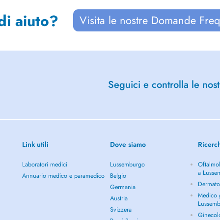
di aiuto?
Visita le nostre Domande Freq
Seguici e controlla le nost
Link utili
Dove siamo
Ricerc
Laboratori medici
Lussemburgo
Oftalmol
a Lusse
Annuario medico e paramedico
Belgio
Dermato
Germania
Medico g
Austria
Lussem
Svizzera
Ginecol