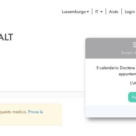
Lussemburgo
IT
Aiuto
Login
ALT
Scopri l
Il calendario Doctena 
appuntame
L'u
Pe
 questo medico.
Prova la