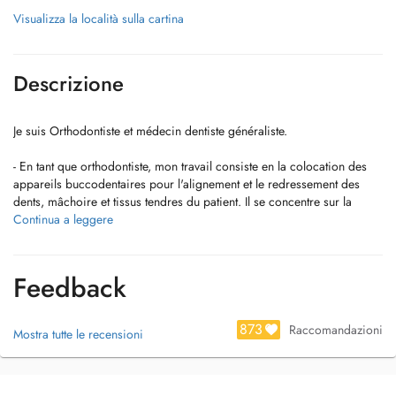
Visualizza la località sulla cartina
Descrizione
Je suis Orthodontiste et médecin dentiste généraliste.
- En tant que orthodontiste, mon travail consiste en la colocation des
appareils buccodentaires pour l'alignement et le redressement des
dents, mâchoire et tissus tendres du patient. Il se concentre sur la
planification, la fabrication et la mise en place des appareils
Continua a leggere
orthodontiques qui assurent le bon positionnement des dents.
- L'orthodontiste est également responsable de l'entretien et du contrôle
Feedback
de ces appareils qui contribuent à une bonne harmonie dentaire.
- Je fais aussi des aligneurs invisibles (Clear Correct).
873
Raccomandazioni
Mostra tutte le recensioni
En tant que médecin-dentiste généraliste, je fais:
. Obturations
. Dévitalisations