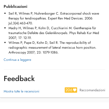
- Infiltrations de l'épaule, de la hanche, du genou et de la cheville
Pubblicazioni
- Échographie de l'épaule, de la hanche, du genou et de la cheville
Seil R, Wilmes P, Nuhrenborger C. Extracorporeal shock wave
therapy for tendinopathies. Expert Rev Med Devices. 2006
Information importante pour les patients : Pour permettre à votre
Jul;3(4):463-470.
médecin traitant d'accéder à vos examens radiologiques (radio,
Madry H, Wilmes P, Kohn D, Cucchiarini M. Gentherapie für
scanner, IRM), veuillez soit activer votre DSP sur esante.lu et ajouter le
traumatische Defekte des Gelenkknorpels. Phys Rehab Kur Med
médecin prescripteur à votre cercle de confiance, soit demander un
2007; 17: 12-19.
CODE QR au secrétariat de radiologie à l'issue de l'examen.
Wilmes P, Pape D, Kohn D, Seil R. The reproducibility of
radiographic measurement of lateral meniscus horn position.
Langues : Luxembourgeois, Français, Allemand & Anglais
Arthroscopy 2007; 23: 1079-1086.
Plus d'informations : https://care.findelmedic.lu/dr-philippe-wilmes/
Continua a leggere
Secrétariat : +352 27 99 59 59
Un centre médical pluridisciplinaire au Findel. Parcours de soin.
Parcours de prévention.
Feedback
206
Raccomandazioni
Mostra tutte le recensioni