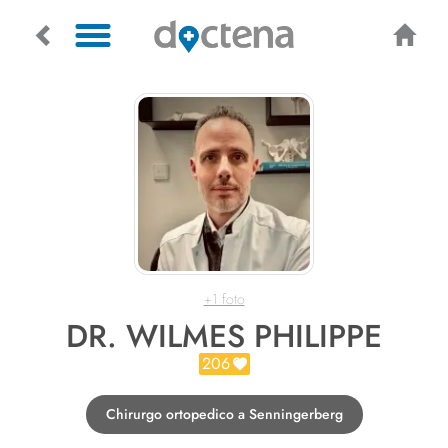
+1 foto
DR. WILMES PHILIPPE
206
Chirurgo ortopedico a Senningerberg