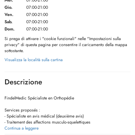
Mer.
07:00-21:00
Gio.
07:00-21:00
Ven.
07:00-21:00
Sab.
07:00-21:00
Dom.
07:00-21:00
Si prega di attivare i "cookie funzionali" nelle "Impostazioni sulla
privacy" di questa pagina per consentire il caricamento della mappa
sottostante.
Visualizza la località sulla cartina
Descrizione
FindelMedic Spécialiste en Orthopédie
Services proposés :
- Spécialiste en avis médical (deuxième avis)
- Traitement des affections musculo-squelettiques
- Médecine du sport et traumatologie
Continua a leggere
- Problèmes de l'épaule, de la hanche, du genou et de la cheville