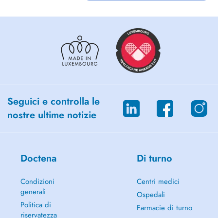
aan orthopedische klachten, met bijzondere expertise in aandoeningen
van de voet en enkel. Rugklachten en wervelkolomproblemen behandel
ik niet.
Seguici e controlla le
nostre ultime notizie
Doctena
Di turno
Condizioni
Centri medici
generali
Ospedali
Politica di
Farmacie di turno
riservatezza