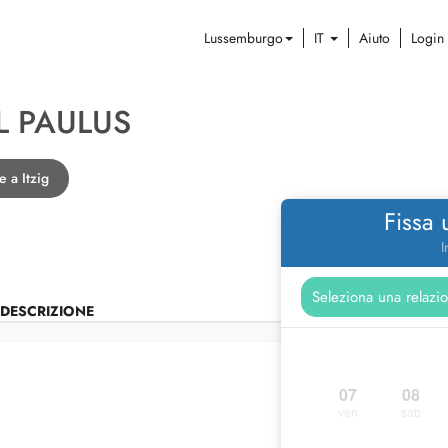
Lussemburgo
IT
Aiuto
Login
L PAULUS
e a Itzig
Fissa
I
DESCRIZIONE
07
08
ven
sab