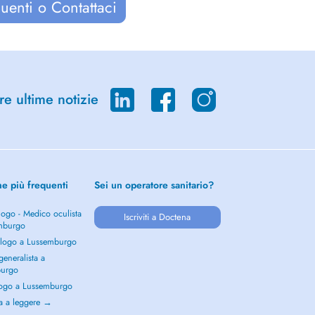
uenti o Contattaci
re ultime notizie
he più frequenti
Sei un operatore sanitario?
ogo - Medico oculista
Iscriviti a Doctena
mburgo
logo a Lussemburgo
eneralista a
burgo
ogo a Lussemburgo
a a leggere →