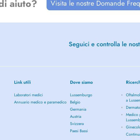
di aiuto?
Visita le nostre Domande Freq
Seguici e controlla le nost
Link utili
Dove siamo
Ricerc
Laboratori medici
Lussemburgo
Oftalmol
a Lusse
Annuario medico e paramedico
Belgio
Dermato
Germania
Medico g
Austria
Lussem
Svizzera
Ginecol
Paesi Bassi
Continu