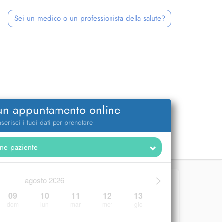
Sei un medico o un professionista della salute?
 un appuntamento online
nserisci i tuoi dati per prenotare
>
agosto 2026
09
10
11
12
13
dom
lun
mar
mer
gio