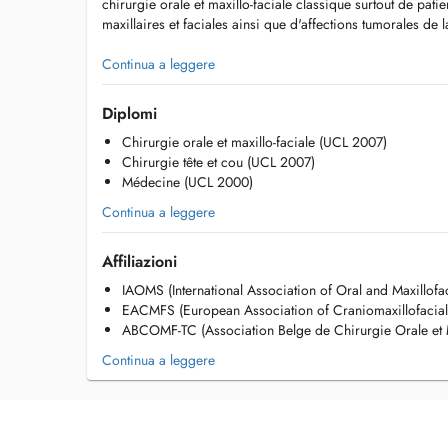
chirurgie orale et maxillo-faciale classique surtout de pat
maxillaires et faciales ainsi que d'affections tumorales de 
Au cabinet à Itzig il propose
Continua a leggere
-des consultations dans les domaines sus-mentionnés
-des actes d'implantologie dentaire complexes (guidées 3
Diplomi
-des actes de chirurgie orale sous anesthésie locale comm
Chirurgie orale et maxillo-faciale (UCL 2007)
des greffes osseuses, de la chirurgie préprothétique etc.
Chirurgie tête et cou (UCL 2007)
-des radiodiagnostics maxillo-faciaux par CBCT
Médecine (UCL 2000)
La collaboration étroite avec le Dr Héloïse Dejardin, spéci
Continua a leggere
permettra dans bien des cas de réaliser des extractions su
reconstructions dentaires provisoires immédiates (à la m
Affiliazioni
IAOMS (International Association of Oral and Maxillofa
EACMFS (European Association of Craniomaxillofacial
ABCOMF-TC (Association Belge de Chirurgie Orale et Ma
Continua a leggere