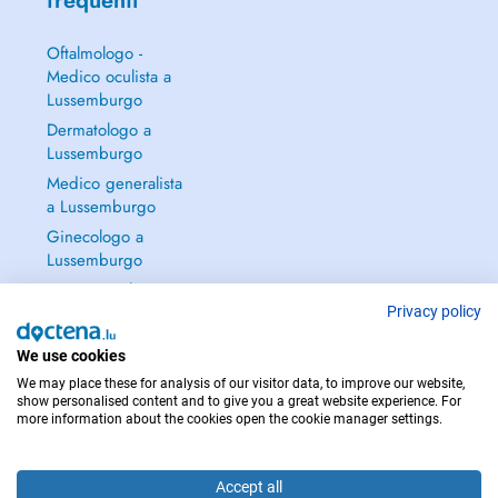
frequenti
Oftalmologo -
Medico oculista a
Lussemburgo
Dermatologo a
Lussemburgo
Medico generalista
a Lussemburgo
Ginecologo a
Lussemburgo
Continua a leggere
→
Privacy policy
We use cookies
We may place these for analysis of our visitor data, to improve our website,
show personalised content and to give you a great website experience. For
more information about the cookies open the cookie manager settings.
PER LE URGENZE, CONSULTARE : 112
Copyright © 2026 - DOCTENA S.A. 42, Rue de la Vallée, L-2661 Luxembourg
Accept all