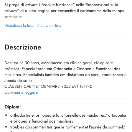
Si prega di attivare i "cookie funzionali" nelle "Impostazioni sulla
privacy" di questa pagina per consentire il caricamento della mappa
sottostante.
Visualizza la località sulla cartina
Descrizione
Dentista há 30 anos, atendimento em clinica geral, cirurgias e
próteses. Especializada em Ortodontia e Ortopedia Funcional dos
maxilares. Especialista também em disturbios do sono, como ronco e
apnéia do sono.
CLAUSEN CABINET DENTAIRE +352 691 181740
Continua a leggere
Dentiste depuis 30 ans, soins en clinique générale, chirurgies et
prothèses. Spécialisée en orthodontie et orthopédie fonctionnelle des
Diplomi
mâchoires. Spécialiste également troubles du sommeil tels que le
orthodontie et orthopédie fonctionnelle des mâchoires/ ortodontia
ronflement et l'apnée du sommeil.
e ortopedia funcional dos maxilares
CLAUSEN CABINET DENTAIRE +352 691 181 740
troubles du sommeil tels que le ronflement et l'apnée du sommeil/