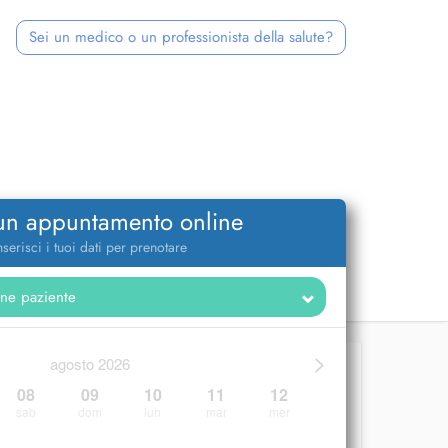
Sei un medico o un professionista della salute?
 un appuntamento online
nserisci i tuoi dati per prenotare
>
agosto 2026
08
09
10
11
12
sab
dom
lun
mar
mer