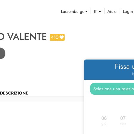
Lussemburgo
IT
Aiuto
Login
O VALENTE
410
Fissa
I
DESCRIZIONE
06
07
gio
ven