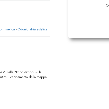
Co
iomimetica
-
Odontoiatria estetica
nali" nelle "Impostazioni sulla
ntire il caricamento della mappa