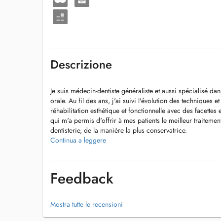
Descrizione
Je suis médecin-dentiste généraliste et aussi spécialisé dans
orale. Au fil des ans, j'ai suivi l'évolution des techniques et
réhabilitation esthétique et fonctionnelle avec des facette
qui m'a permis d'offrir à mes patients le meilleur traiteme
dentisterie, de la manière la plus conservatrice.
Continua a leggere
Traitements:
- Consultation d'Évaluation
- Urgence (Dent Cassé, Douleur, Abcès)
Feedback
- Détartrage (Nettoyage)
- Obturation Dentaire (Carie)
- Extraction Dentaire
Mostra tutte le recensioni
- Blanchiment Dentaire
- Réhabilitation Prothétique Amovible