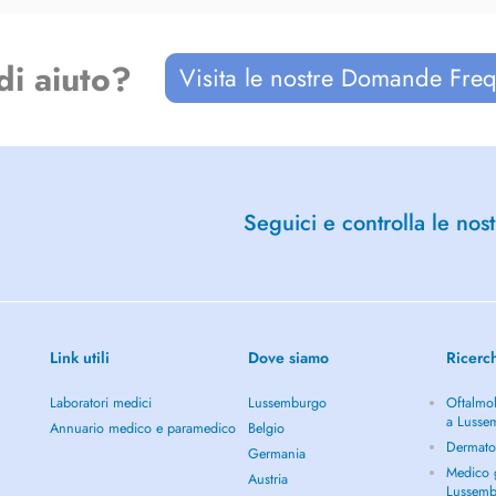
di aiuto?
Visita le nostre Domande Freq
and Oral Rehabilitation. Over the
ology related to aesthetic and
 allowing me to offer my patients
he most conservative way.
Seguici e controlla le nost
Link utili
Dove siamo
Ricerc
Laboratori medici
Lussemburgo
Oftalmol
a Lusse
Annuario medico e paramedico
Belgio
ers)
Dermato
Germania
Medico g
Austria
Lussem