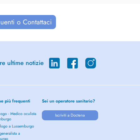
uenti o Contattaci
re ultime notizie
he più frequenti
Sei un operatore sanitario?
ogo - Medico oculista
Iscriviti a Doctena
mburgo
logo a Lussemburgo
eneralista a
burgo